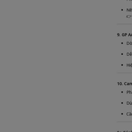
Nê
👉
9. GP A
Dò
Dễ
Hi
10. Ca
Ph
Dù
Cầ