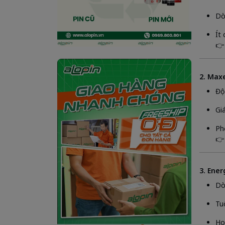
Dò
Ít
👉
2. Maxe
Độ
Gi
Ph
👉
3. Ener
Dò
Tuổ
Ho