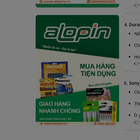
👉
4. Dura
Nổ
Ch
Ho
👉
5. Sony
Ch
Th
Ít
👉