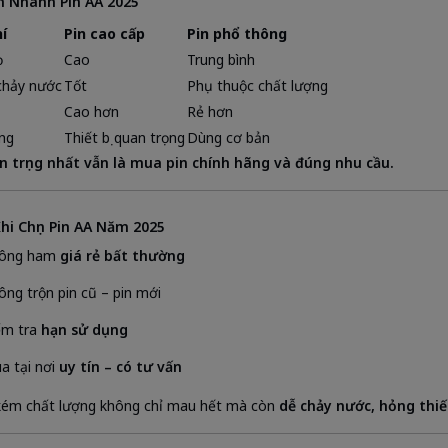
h Nhanh Pin AA 2025
í
Pin cao cấp
Pin phổ thông
ọ
Cao
Trung bình
chảy nước
Tốt
Phụ thuộc chất lượng
Cao hơn
Rẻ hơn
ng
Thiết bị quan trọng
Dùng cơ bản
 trọng nhất vẫn là mua pin chính hãng và đúng nhu cầu.
hi Chọn Pin AA Năm 2025
ông ham
giá rẻ bất thường
ông trộn pin cũ – pin mới
ểm tra
hạn sử dụng
a tại nơi
uy tín – có tư vấn
kém chất lượng không chỉ mau hết mà còn
dễ chảy nước, hỏng thiế