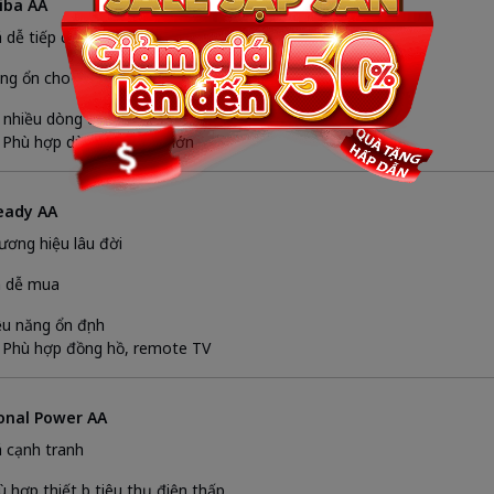
iba AA
á dễ tiếp cận
ng ổn cho nhu cầu cơ bản
 nhiều dòng cho lựa chọn
 Phù hợp dùng số lượng lớn
ready AA
ương hiệu lâu đời
n dễ mua
ệu năng ổn định
 Phù hợp đồng hồ, remote TV
ional Power AA
á cạnh tranh
ù hợp thiết bị tiêu thụ điện thấp