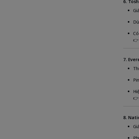
6. Tosh
Gi
Dù
Có
👉
7. Eve
Th
Pi
Hi
👉
8. Nat
Gi
Ph