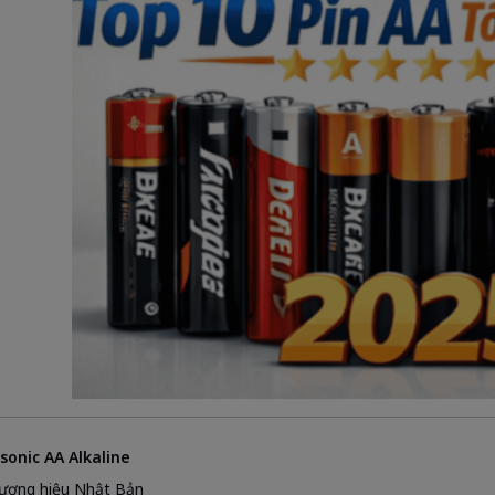
sonic AA Alkaline
ương hiệu Nhật Bản