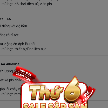
 Phù hợp đồ chơi điện tử, đèn pin
cell AA
i tiếng với độ bền
ống rò rỉ tốt
ạt động ổn định lâu dài
 Phù hợp thiết bị dùng liên tục
 AA Alkaline
ất lượng ổn định
iết kế pin chắc chắn
 gặp lỗi chảy nước
 Phù hợp remote, thiết bị gia đình