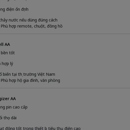
ng điện ổn định
 chảy nước nếu dùng đúng cách
 Phù hợp remote, chuột, đồng hồ
ll AA
 bền tốt
á hợp lý
ổ biến tại thị trường Việt Nam
 Phù hợp hộ gia đình, văn phòng
gizer AA
ng pin cao cấp
i thọ dài
ạt động tốt trong thiết bị tiêu thụ điện cao