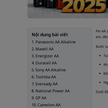
Pin AA 
Nội dung bài viết
em, đèn 
1. Panasonic AA Alkaline
Bước sa
2. Maxell AA
3. Energizer AA
Tu
4. Duracell AA
Kh
5. Sony AA Alkaline
Độ
6. Toshiba AA
Ng
7. Eveready AA
8. National Power AA
Dưới đâ
9. GP AA
10. Camelion AA