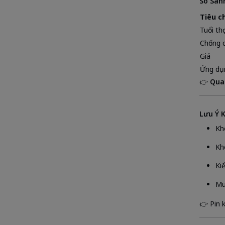
So Sán
Tiêu ch
Tuổi th
Chống 
Giá
Ứng dụ
👉
Quan
Lưu Ý K
Kh
Kh
Ki
Mu
👉 Pin 