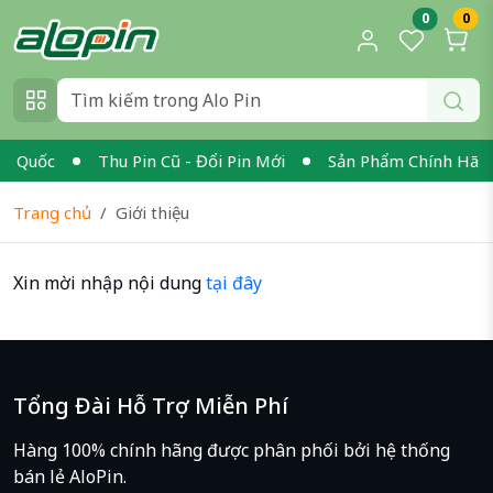
0
0
n Quốc
Thu Pin Cũ - Đổi Pin Mới
Sản Phẩm Chính Hãng 
Trang chủ
Giới thiệu
Xin mời nhập nội dung
tại đây
Tổng Đài Hỗ Trợ Miễn Phí
Hàng 100% chính hãng được phân phối bởi hệ thống
bán lẻ AloPin.