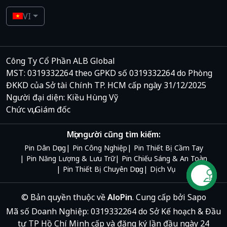
VI
Công Ty Cổ Phần ALB Global
MST: 0319332264 theo GPKD số 0319332264 do Phòng
ĐKKD của Sở tài Chính TP. HCM cấp ngày 31/12/2025
Người đại diện: Kiều Hùng Vỹ
Chức vụ: Giám đốc
Mọi người cũng tìm kiếm:
Pin Dân Dụng
Pin Công Nghiệp
Pin Thiết Bị Cầm Tay
Pin Năng Lượng & Lưu Trữ
Pin Chiếu Sáng & An Toàn
Pin Thiết Bị Chuyên Dụng
Dịch Vụ
Liên hệ
© Bản quyền thuộc về
AloPin
.
Cung cấp bởi
Sapo
Mã số Doanh Nghiệp: 0319332264 do Sở Kế hoạch & Đầu
tư TP Hồ Chí Minh cấp và đăng ký lần đầu ngày 24