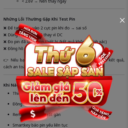
< 2.6V → Nên thay ngay
Những Lỗi Thường Gặp Khi Test Pin
❌ Để tay chạm vào 2 cực pin khi đo → sai số
❌ Dùng thang đo AC thay vì DC
❌ Đo pin đã lắp trong thiết bị (kết quả không chính xác)
❌ Đồng hồ đo pin kém chất lượng, lệch số
👉 Nếu bạn
không có đồng hồ đo
hoặc không chắc kết quả,
cách an toàn nhất vẫn là
thay pin chính hãng
.
Khi Nào Nên Thay Pin Ngay Dù Điện Áp Còn?
Thiết bị hoạt động chập chờn
Đồng hồ chạy chậm/đứng
Remote phải bấm rất gần
Smartkey báo pin yếu liên tục