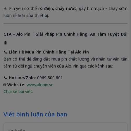
⚠️ Pin yếu có thể
rò điện, chảy nước
, gây hư mạch – thay sớm
luôn rẻ hơn sửa thiết bị.
CTA – Alo Pin | Giải Pháp Pin Chính Hãng, An Tâm Tuyệt Đối
🔋
📞
Liên Hệ Mua Pin Chính Hãng Tại Alo Pin
Bạn có thể dễ dàng đặt mua pin chất lượng và nhận tư vấn tận
tâm từ đội ngũ chuyên viên của Alo Pin qua các kênh sau:
📞
Hotline/Zalo:
0969 800 801
🌐
Website:
www.alopin.vn
Chia sẻ bài viết:
Viết bình luận của bạn
Họ và tên