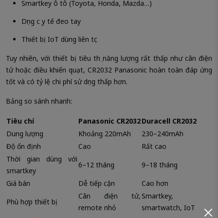
Smartkey ô tô (Toyota, Honda, Mazda…)
Dụng cụ y tế đeo tay
Thiết bị IoT dùng liên tục
Tuy nhiên, với thiết bị tiêu thụ năng lượng rất thấp như cân điện
tử hoặc điều khiển quạt, CR2032 Panasonic hoàn toàn đáp ứng
tốt và có tỷ lệ chi phí sử dụng thấp hơn.
Bảng so sánh nhanh:
Tiêu chí
Panasonic CR2032
Duracell CR2032
Dung lượng
Khoảng 220mAh
230–240mAh
Độ ổn định
Cao
Rất cao
Thời gian dùng với
6–12 tháng
9–18 tháng
smartkey
Giá bán
Dễ tiếp cận
Cao hơn
Cân điện tử,
Smartkey,
Phù hợp thiết bị
remote nhỏ
smartwatch, IoT