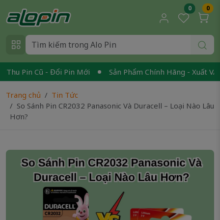
0
0
hu Pin Cũ - Đổi Pin Mới
Sản Phẩm Chính Hãng - Xuất VAT
Trang chủ
Tin Tức
So Sánh Pin CR2032 Panasonic Và Duracell – Loại Nào Lâu
Hơn?