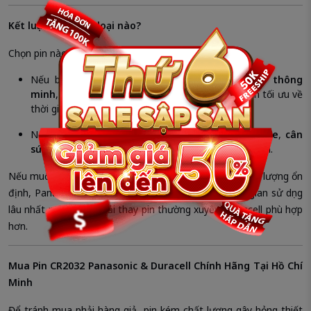
Kết luận: Nên chọn loại nào?
Chọn pin nào phụ thuộc vào thiết bị bạn đang sử dụng:
Nếu bạn cần pin cho
smartkey ô tô
,
đồng hồ thông
minh
,
thiết bị chuyên dụng
, Duracell là lựa chọn tối ưu về
thời gian sử dụng và độ ổn định.
Nếu bạn cần pin cho
đồng hồ treo tường
,
remote
,
cân
sức khỏe
, Panasonic là lựa chọn tiết kiệm và ổn định.
Nếu muốn tiết kiệm chi phí trong khi vẫn đảm bảo chất lượng ổn
định, Panasonic là lựa chọn hợp lý. Nếu ưu tiên thời gian sử dụng
lâu nhất mà không phải thay pin thường xuyên, Duracell phù hợp
hơn.
Mua Pin CR2032 Panasonic & Duracell Chính Hãng Tại Hồ Chí
Minh
Để tránh mua phải hàng giả, pin kém chất lượng gây hỏng thiết