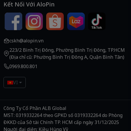
Kết Nối Với AloPin
cskh@alopin.vn
223/2 Bình Trị Đông, Phường Bình Trị Đông, TP.HCM
(Địa chỉ cũ: Phường Bình Trị Đông A, Quận Bình Tân)
0969.800.801
VI
Công Ty Cổ Phần ALB Global
MST: 0319332264 theo GPKD số 0319332264 do Phòng
ĐKKD của Sở tài Chính TP. HCM cấp ngày 31/12/2025
Người đại diện: Kiều Hùng Vỹ