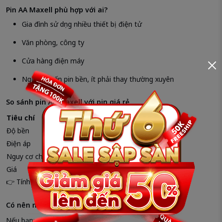
Pin AA Maxell phù hợp với ai?
Gia đình sử dụng nhiều thiết bị điện tử
Văn phòng, công ty
Cửa hàng điện máy
Người muốn pin bền, ít phải thay thường xuyên
So sánh pin AA Maxell với pin giá rẻ
Tiêu chí
Pin AA Maxell
Pin giá rẻ
Độ bền
Cao
Thấp
Điện áp
Ổn định
Không ổn định
Nguy cơ chảy pin
Thấp
Cao
Giá
Hợp lý
Rẻ nhưng nhanh hỏng
👉 Tính về lâu dài, pin AA Maxell
tiết kiệm hơn
.
Có nên mua pin AA Maxell không?
Nếu bạn: