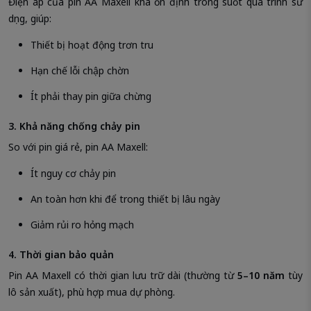
Điện áp của pin AA Maxell khá ổn định trong suốt quá trình sử
dụng, giúp:
Thiết bị hoạt động trơn tru
Hạn chế lỗi chập chờn
Ít phải thay pin giữa chừng
3. Khả năng chống chảy pin
So với pin giá rẻ, pin AA Maxell:
Ít nguy cơ chảy pin
An toàn hơn khi để trong thiết bị lâu ngày
Giảm rủi ro hỏng mạch
4. Thời gian bảo quản
Pin AA Maxell có thời gian lưu trữ dài (thường từ
5–10 năm
tùy
lô sản xuất), phù hợp mua dự phòng.