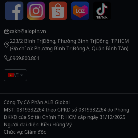
cskh@alopin.vn
223/2 Bình Trị Đông, Phường Bình Trị Đông, TP.HCM
(Địa chỉ cũ: Phường Bình Trị Đông A, Quận Bình Tân)
0969.800.801
VI
Công Ty Cổ Phần ALB Global
MST: 0319332264 theo GPKD số 0319332264 do Phòng
ĐKKD của Sở tài Chính TP. HCM cấp ngày 31/12/2025
Người đại diện: Kiều Hùng Vỹ
Chức vụ: Giám đốc