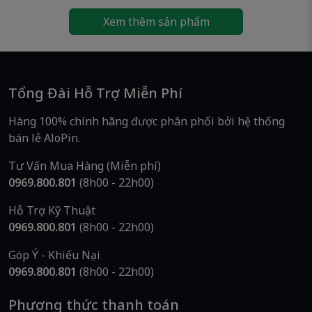
Giao nhanh 2–4 ngày toàn quốc
, đóng gói cẩn
Xem thêm sản phẩm
thận.
Giá tốt – chiết khấu hấp dẫn
cho đại lý, cửa hàng
& khách mua số lượng lớn.
Tổng Đài Hỗ Trợ Miễn Phí
📞
Thông Tin Liên Hệ – AloPin
Hàng 100% chính hãng được phân phối bởi hệ thống
AloPin
– Chuyên cung cấp pin chính hãng, giá tốt –
bán lẻ AloPin.
giao nhanh
📍
Địa chỉ:
223/2 Bình Trị Đông, Phường Bình Trị Đông,
Tư Vấn Mua Hàng (Miễn phí)
TP.HCM
(
Địa chỉ cũ: 223 Bình Trị Đông, Bình Trị Đông A,
0969.800.801
(8h00 - 22h00)
Bình Tân, TP.HCM)
📞
Hotline/Zalo:
0969 800 801
Hỗ Trợ Kỹ Thuật
🌐
Website:
www.alopin.vn
0969.800.801
(8h00 - 22h00)
🚚
Giao nhanh – Hàng mới 100%
Góp Ý - Khiếu Nại
0969.800.801
(8h00 - 22h00)
👉
Pin Panasonic Evolta AA / LR6EG 1.5V
– Nguồn
năng lượng bền bỉ, an toàn và đáng tin cậy cho mọi
Phương thức thanh toán