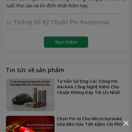
tuổi thọ cao và ổn định nhất hiện nay.
📊
Thông Số Kỹ Thuật Pin Panasonic
Evolta AA
Thông số
Chi tiết
Xem thêm
🔸
Thương
Panasonic
hiệu
🔸
Mã pin
LR6EG / 2B
Tin tức về sản phẩm
🔸
Loại pin
AA – LR6 (Alkaline)
🔸
Dòng sản
Evolta cao cấp
Tư Vấn Sử Dụng Các Dòng Pin
phẩm
AA/AAA Công Nghệ Kiềm Cho
🔸
Điện áp
1.5V
Chuột Không Dây Tối Ưu Nhất
🔸
Dung
≈ 2850mAh (tùy thiết bị)
lượng
🔸
Kích
Đường kính: 14.5mm × Dài 50.5mm
Chọn Pin Gì Cho Micro Karaoke
thước
Vừa Bền Vừa Tiết Kiệm Chi Phí?
🔸
Trọng