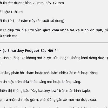
ch thước: đường kính 20 mm, dày 3.2 mm
t liệu: Lithium
ổi thọ: từ 1 – 2 năm (tùy tần suất sử dụng)
2032 giúp
tín hiệu truyền giữa chìa khóa và xe luôn ổn định
, đ
à chính xác.
 Hiệu Smartkey Peugeot Sắp Hết Pin
h tình huống “xe không mở được cửa” hoặc “không khởi động được g
:
artkey phản hồi chậm hoặc phải bấm nhiều lần mới hoạt động.
n tín hiệu trên chìa khóa sáng mờ hoặc không sáng.
 hiển thị thông báo “Key battery low” trên màn hình taplo.
ạm vi nhận tín hiệu giảm, phải đứng gần xe mới mở được cửa.