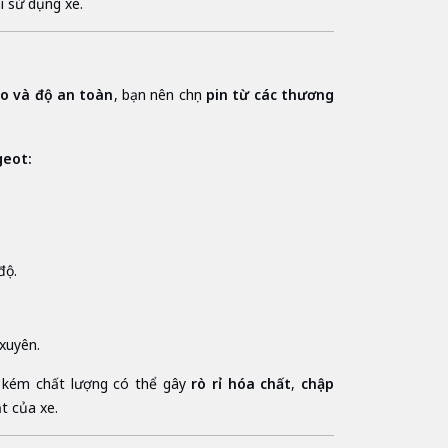
i sử dụng xe.
ao và độ an toàn
, bạn nên chọn
pin từ các thương
geot:
độ.
xuyên.
n kém chất lượng có thể gây
rò rỉ hóa chất
,
chập
t của xe.