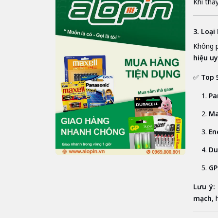
Khi thấ
3. Loạ
Không p
hiệu uy
✅
Top 
Pa
Ma
En
Du
GP
Lưu ý:
mạch
,