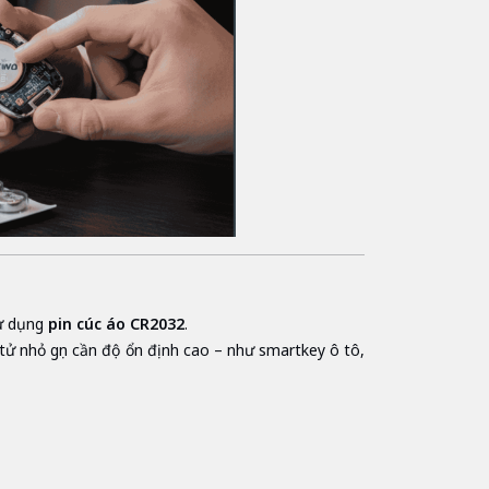
ử dụng
pin cúc áo CR2032
.
 tử nhỏ gọn cần độ ổn định cao – như smartkey ô tô,