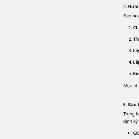
4. Hướ
Bạn hoà
Ch
Th
Lấ
Lắ
Ki
Mẹo nhỏ
5. Bao
Trung b
định kỳ 
Giữ