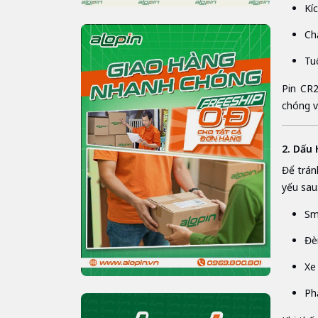
Kí
Chấ
Tu
Pin CR
chóng v
2. Dấu
Để trán
yếu sau
Sm
Đè
Xe
Ph