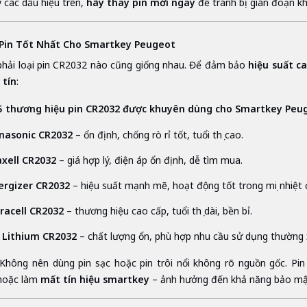
y các dấu hiệu trên,
hãy thay pin mới ngay
để tránh bị gián đoạn kh
i Pin Tốt Nhất Cho Smartkey Peugeot
hải loại pin CR2032 nào cũng giống nhau. Để đảm bảo
hiệu suất c
 tín
:
5 thương hiệu pin CR2032 được khuyên dùng cho Smartkey Peu
nasonic CR2032
– ổn định, chống rò rỉ tốt, tuổi thọ cao.
xell CR2032
– giá hợp lý, điện áp ổn định, dễ tìm mua.
ergizer CR2032
– hiệu suất mạnh mẽ, hoạt động tốt trong mọi nhiệt 
racell CR2032
– thương hiệu cao cấp, tuổi thọ dài, bền bỉ.
 Lithium CR2032
– chất lượng ổn, phù hợp nhu cầu sử dụng thường 
Không nên dùng pin sạc hoặc pin trôi nổi không rõ nguồn gốc. Pi
 hoặc làm
mất tín hiệu smartkey
– ảnh hưởng đến khả năng bảo mậ