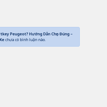
rtkey Peugeot? Hướng Dẫn Chọn Đúng –
 Xe
chưa có bình luận nào.