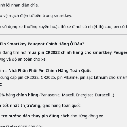
nh lỗi nhận diện chìa,
o vệ mạch điện tử bên trong smartkey.
 sử dụng xe thường xuyên hoặc đỗ xe ở nơi có nhiệt độ cao, pin có 
 Pin Smartkey Peugeot Chính Hãng Ở Đâu?
n đang tìm nơi
mua pin CR2032 chính hãng cho smartkey Peuge
ợng và độ an toàn cho xe.
Pin – Nhà Phân Phối Pin Chính Hãng Toàn Quốc
cung cấp pin CR2032, CR2025, pin Alkaline, pin sạc Lithium cho smartk
:
0% hàng
chính hãng
(Panasonic, Maxell, Energizer, Duracell…)
á tốt nhất thị trường
, giao hàng toàn quốc
 trợ hướng dẫn thay pin đúng cách
cho từng dòng xe
ine/Zalo:
0969 800 801