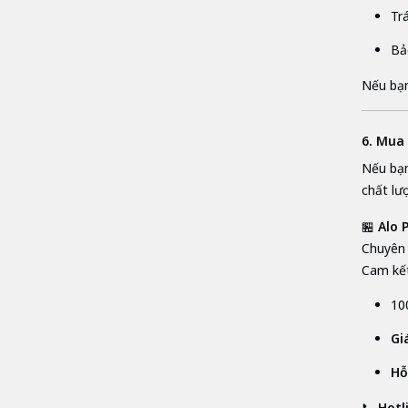
Trá
Bả
Nếu bạn
6. Mua
Nếu bạ
chất lư
🏪
Alo 
Chuyên 
Cam kết
10
Gi
Hỗ
📞
Hotl