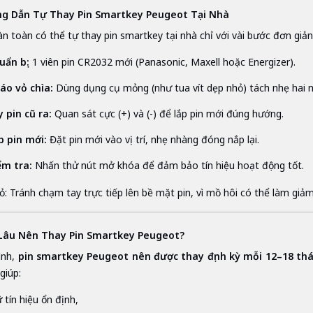
ng Dẫn Tự Thay Pin Smartkey Peugeot Tại Nhà
n toàn có thể tự thay pin smartkey tại nhà chỉ với vài bước đơn giản
uẩn bị:
1 viên pin CR2032 mới (Panasonic, Maxell hoặc Energizer).
áo vỏ chìa:
Dùng dụng cụ mỏng (như tua vít dẹp nhỏ) tách nhẹ hai n
y pin cũ ra:
Quan sát cực (+) và (-) để lắp pin mới đúng hướng.
p pin mới:
Đặt pin mới vào vị trí, nhẹ nhàng đóng nắp lại.
ểm tra:
Nhấn thử nút mở khóa để đảm bảo tín hiệu hoạt động tốt.
: Tránh chạm tay trực tiếp lên bề mặt pin, vì mồ hôi có thể làm giảm
 Lâu Nên Thay Pin Smartkey Peugeot?
ình,
pin smartkey Peugeot nên được thay định kỳ mỗi 12–18 th
giúp:
 tín hiệu ổn định,