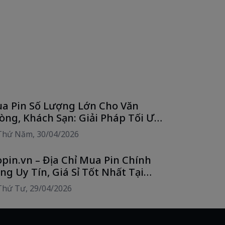
a Pin Số Lượng Lớn Cho Văn
òng, Khách Sạn: Giải Pháp Tối Ưu
i Phí Cùng Alo Pin
Thứ Năm, 30/04/2026
opin.vn – Địa Chỉ Mua Pin Chính
ng Uy Tín, Giá Sỉ Tốt Nhất Tại
CM
Thứ Tư, 29/04/2026