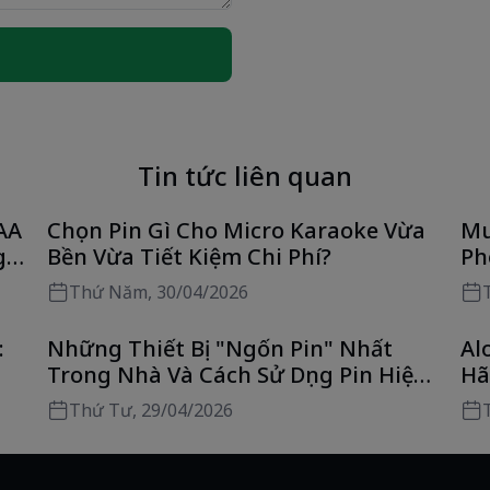
N
Tin tức liên quan
AA
Chọn Pin Gì Cho Micro Karaoke Vừa
Mu
g
Bền Vừa Tiết Kiệm Chi Phí?
Ph
Ch
Thứ Năm, 30/04/2026
:
Những Thiết Bị "Ngốn Pin" Nhất
Al
Trong Nhà Và Cách Sử Dụng Pin Hiệu
Hã
Quả
H
Thứ Tư, 29/04/2026