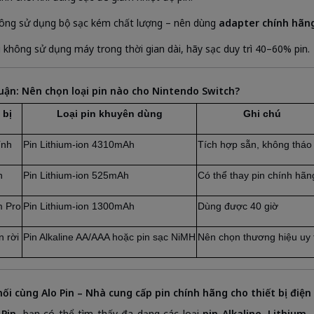
ông sử dụng bộ sạc kém chất lượng – nên dùng
adapter chính hãng
i không sử dụng máy trong thời gian dài, hãy sạc duy trì 40–60% pin.
luận: Nên chọn loại pin nào cho Nintendo Switch?
 bị
Loại pin khuyên dùng
Ghi chú
ính
Pin Lithium-ion 4310mAh
Tích hợp sẵn, không tháo 
n
Pin Lithium-ion 525mAh
Có thể thay pin chính hãn
m Pro
Pin Lithium-ion 1300mAh
Dùng được 40 giờ
n rời
Pin Alkaline AA/AAA hoặc pin sạc NiMH
Nên chọn thương hiệu uy 
 nối cùng
Alo Pin
– Nhà cung cấp pin chính hãng cho thiết bị điện 
 Pin
, bạn có thể tìm thấy đa dạng các loại
pin Alkaline, Lithium,