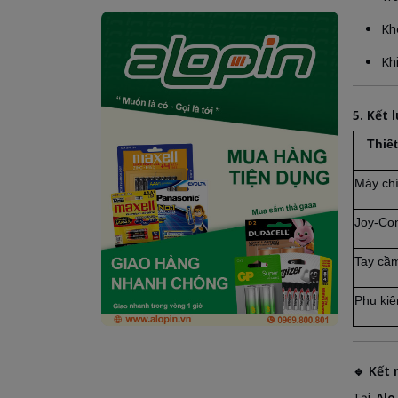
Kh
Kh
5. Kết 
Thiết
Máy ch
Joy-Co
Tay cầ
Phụ kiệ
🔹 Kết
Tại
Alo