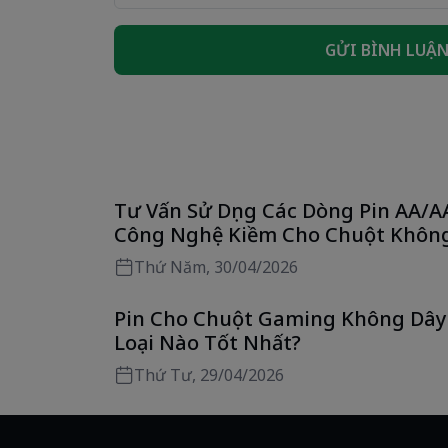
GỬI BÌNH LUẬ
Tư Vấn Sử Dụng Các Dòng Pin AA/A
Công Nghệ Kiềm Cho Chuột Khôn
Dây Tối Ưu Nhất
Thứ Năm, 30/04/2026
Pin Cho Chuột Gaming Không Dây
Loại Nào Tốt Nhất?
Thứ Tư, 29/04/2026