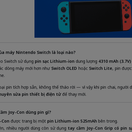
của máy Nintendo Switch là loại nào?
do Switch sử dụng
pin sạc Lithium-ion
dung lượng
4310 mAh (3.7V)
các dòng máy mới hơn như
Switch OLED
hoặc
Switch Lite
, pin được
me.
loại pin tích hợp sẵn, không thể tháo rời — vì vậy khi pin chai, người
uyên sửa pin thiết bị điện tử
để thay mới.
cầm Joy-Con dùng pin gì?
y-Con
được trang bị một
pin Lithium-ion 525mAh
bên trong.
ên, nhiều người dùng còn sử dụng
tay cầm Joy-Con Grip có pin sạ