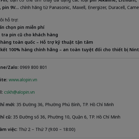
 pin 9V...
chính hãng từ Panasonic, Maxell, Energizer, Duracell, Came
ôi hỗ trợ:
ấn chọn pin miễn phí
 tra pin cũ cho khách hàng
 hàng toàn quốc – Hỗ trợ kỹ thuật tận tâm
kết 100% hàng chính hãng – an toàn tuyệt đối cho thiết bị Nin
ine/Zalo:
0969 800 801
ite:
www.alopin.vn
l:
cskh@alopin.vn
chỉ mới:
35 Đường 36, Phường Phú Bình, TP. Hồ Chí Minh
hỉ cũ:
35 Đường số 36, Phường 10, Quận 6, TP. Hồ Chí Minh
làm việc:
Thứ 2 – Thứ 7 (9:00 – 18:00)