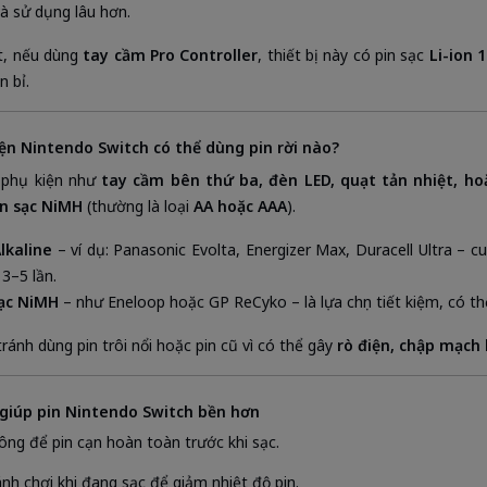
à sử dụng lâu hơn.
t, nếu dùng
tay cầm Pro Controller
, thiết bị này có pin sạc
Li-ion
n bỉ.
kiện Nintendo Switch có thể dùng pin rời nào?
 phụ kiện như
tay cầm bên thứ ba, đèn LED, quạt tản nhiệt, ho
in sạc NiMH
(thường là loại
AA hoặc AAA
).
Alkaline
– ví dụ: Panasonic Evolta, Energizer Max, Duracell Ultra – 
 3–5 lần.
sạc NiMH
– như Eneloop hoặc GP ReCyko – là lựa chọn tiết kiệm, có thể
ránh dùng pin trôi nổi hoặc pin cũ vì có thể gây
rò điện, chập mạch
 giúp pin Nintendo Switch bền hơn
ông để pin cạn hoàn toàn trước khi sạc.
ánh chơi khi đang sạc để giảm nhiệt độ pin.