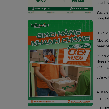
nhanh v
Đặc biệ
cùng bề
3. Phụ 
Một số
hoặc p
✅
Pin 
than từ
✅
Pin 
Lưu ý:
t
4. Mẹo
Kh
Tr