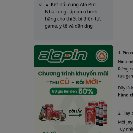
🔹 Kết nối cùng Alo Pin –
Nhà cung cấp pin chính
hãng cho thiết bị điện tử,
game, y tế và dân dụng
1. Pin 
Ninten
Riêng 
tựa ga
Đây là 
hàng ch
2. Tay 
Mỗi
Jo
Tuy nhi