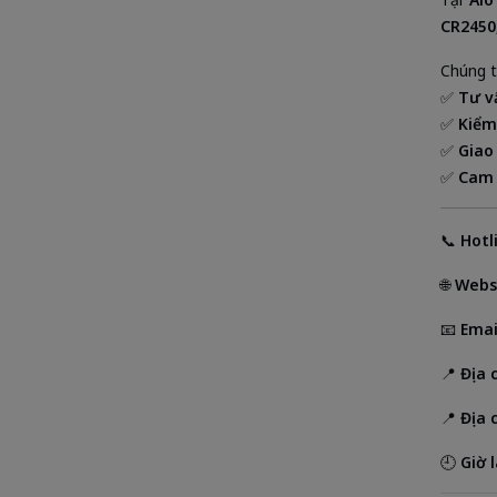
CR2450,
Chúng t
✅
Tư v
✅
Kiểm
✅
Giao
✅
Cam 
📞
Hotl
🌐
Webs
📧
Emai
📍
Địa 
📍
Địa c
🕘
Giờ 