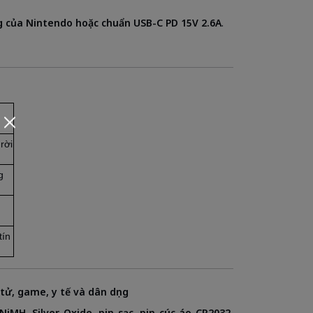
 của Nintendo hoặc chuẩn USB-C PD 15V 2.6A
.
rời
g
tín
tử, game, y tế và dân dụng
 NiMH, Silver Oxide, pin sạc, pin cúc áo CR2032,