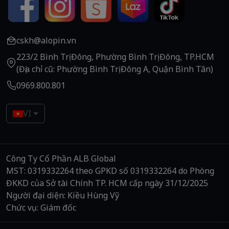
cskh@alopin.vn
223/2 Bình Trị Đông, Phường Bình Trị Đông, TP.HCM
(Địa chỉ cũ: Phường Bình Trị Đông A, Quận Bình Tân)
0969.800.801
VI
Công Ty Cổ Phần ALB Global
MST: 0319332264 theo GPKD số 0319332264 do Phòng
ĐKKD của Sở tài Chính TP. HCM cấp ngày 31/12/2025
Người đại diện: Kiều Hùng Vỹ
Chức vụ: Giám đốc