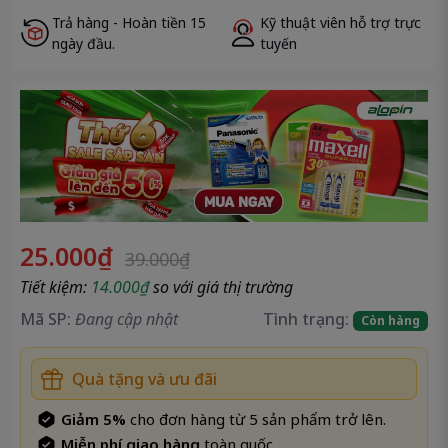
Đóng
Sao chép
Trả hàng - Hoàn tiền 15
Kỹ thuật viên hỗ trợ trực
ngày đầu.
tuyến
25.000₫
39.000₫
Tiết kiệm:
14.000₫
so với giá thị trường
Mã SP:
Đang cập nhật
Tình trạng:
Còn hàng
Quà tặng và ưu đãi
Giảm 5%
cho đơn hàng từ 5 sản phẩm trở lên.
Miễn phí giao hàng
toàn quốc .