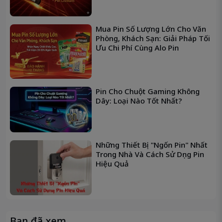
🌟
Ưu Điểm Nổi Bật Của Pin Maxell AA /
Mua Pin Số Lượng Lớn Cho Văn
R6P
Phòng, Khách Sạn: Giải Pháp Tối
Ưu Chi Phí Cùng Alo Pin
Thương hiệu Nhật Bản uy tín
– được người dùng
toàn cầu tin tưởng
Chi phí tiết kiệm
– phù hợp cho nhu cầu sử dụng
thường xuyên
Pin Cho Chuột Gaming Không
Nguồn điện ổn định
– giúp thiết bị hoạt động trơn
Dây: Loại Nào Tốt Nhất?
tru
Đóng gói vỉ tiện lợi
– dễ bảo quản, dễ sử dụng
Chuẩn kích thước AA
– thay thế nhanh cho nhiều
Những Thiết Bị "Ngốn Pin" Nhất
thiết bị phổ biến
Trong Nhà Và Cách Sử Dụng Pin
Hiệu Quả
🧰
Thiết Bị Phù Hợp Sử Dụng Pin Maxell
AA / R6P
Remote TV, máy lạnh
Chuột không dây, bàn phím Bluetooth
Bạn đã xem