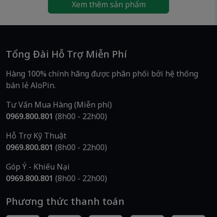
📍
Địa chỉ:
223/2 Bình Trị Đông, Phường Bình Trị Đông,
Xem thêm sản phẩm
TP.HCM (Địa chỉ cũ: Phường Bình Trị Đông A, Quận
Bình Tân)
📞
Hotline/Zalo:
0969 800 801
🌐
Website:
www.alopin.vn
Tổng Đài Hỗ Trợ Miễn Phí
🚚
Giao nhanh – Hàng mới 100%
Hàng 100% chính hãng được phân phối bởi hệ thống
bán lẻ AloPin.
👉 Pin Maxell AA / R6P 1.5V
– Lựa chọn pin kinh
tế, ổn định và tiện lợi cho mọi gia đình. Đặt mua
Tư Vấn Mua Hàng (Miễn phí)
ngay tại
AloPin
để nhận giá tốt và giao hàng
0969.800.801
(8h00 - 22h00)
nhanh!
Hỗ Trợ Kỹ Thuật
0969.800.801
(8h00 - 22h00)
Góp Ý - Khiếu Nại
0969.800.801
(8h00 - 22h00)
Phương thức thanh toán