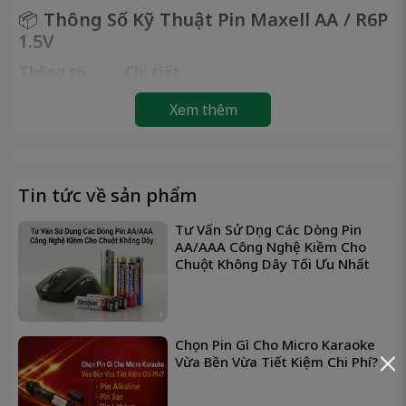
📦
Thông Số Kỹ Thuật Pin Maxell AA / R6P
1.5V
Thông số
Chi tiết
🔸Thương
Maxell – Nhật Bản
Xem thêm
hiệu
🔸Mã pin
AA / R6P
🔸Loại pin
Pin than (Carbon Zinc)
🔸Điện áp
1.5V
Tin tức về sản phẩm
~400 – 800mAh (theo chuẩn pin than
🔸Dung lượng
Tư Vấn Sử Dụng Các Dòng Pin
AA)
AA/AAA Công Nghệ Kiềm Cho
🔸Kích thước
Đường kính: 14.5mm – Dài 50.5mm
Chuột Không Dây Tối Ưu Nhất
🔸Trọng lượng
~18g / viên
🔸Đóng gói
Vỉ 4 viên
🔸Xuất xứ
Indonesia / Trung Quốc (tùy lô)
Chọn Pin Gì Cho Micro Karaoke
🔸Hạn sử dụng
2 – 3 năm (in trên bao bì)
Vừa Bền Vừa Tiết Kiệm Chi Phí?
Remote, chuột máy tính, cân điện tử,
🔸Ứng dụng
đèn pin nhỏ, đồ chơi…