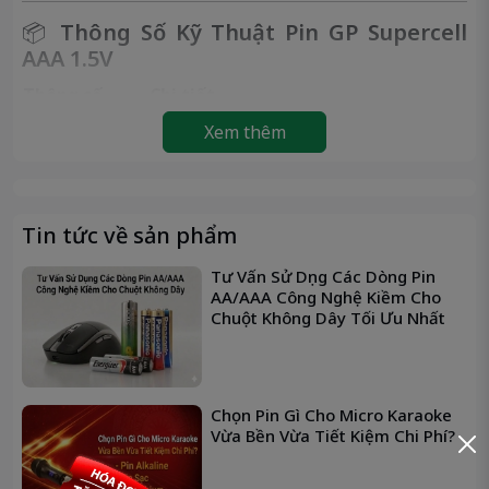
📦
Thông Số Kỹ Thuật Pin GP Supercell
AAA 1.5V
Thông số
Chi tiết
🔸
Thương
Xem thêm
GP Batteries
hiệu
🔸
Mã pin
AAA / R03
🔸
Loại pin
Carbon Zinc (Pin than kẽm)
Tin tức về sản phẩm
🔸
Điện áp
1.5V
~300 – 500mAh (tùy điều kiện sử
🔸
Dung lượng
Tư Vấn Sử Dụng Các Dòng Pin
dụng)
AA/AAA Công Nghệ Kiềm Cho
🔸
Kích thước
Đường kính: 10.5mm – Dài 44.5mm
Chuột Không Dây Tối Ưu Nhất
🔸
Trọng
~8g / viên
lượng
🔸
Quy cách
Hộp 40 viên
Chọn Pin Gì Cho Micro Karaoke
🔸
Xuất xứ
Trung Quốc
Vừa Bền Vừa Tiết Kiệm Chi Phí?
🔸
Hạn sử dụng
Khoảng 3 năm khi chưa dùng
Remote, đồng hồ, chuột máy tính,