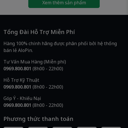
📞
Thông Tin Liên Hệ – AloPin
Xem thêm sản phẩm
AloPin
– Chuyên cung cấp pin chính hãng, giá tốt
📍
Địa chỉ:
223/2 Bình Trị Đông, Phường Bình Trị Đông,
TP.HCM (Địa chỉ cũ: Phường Bình Trị Đông A, Quận
Bình Tân)
Tổng Đài Hỗ Trợ Miễn Phí
📞
Hotline/Zalo:
0969 800 801
Hàng 100% chính hãng được phân phối bởi hệ thống
🌐
Website:
www.alopin.vn
bán lẻ AloPin.
🚚
Giao nhanh – Hàng mới 100%
Tư Vấn Mua Hàng (Miễn phí)
👉 Pin GP Supercell AAA 1.5V
– Giải pháp pin
0969.800.801
(8h00 - 22h00)
than tiết kiệm cho thiết bị tiêu thụ thấp. Đặt
Hỗ Trợ Kỹ Thuật
mua ngay tại
AloPin
để nhận hàng chính hãng,
0969.800.801
(8h00 - 22h00)
giao nhanh và giá tốt!
Góp Ý - Khiếu Nại
0969.800.801
(8h00 - 22h00)
Phương thức thanh toán