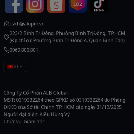
cskh@alopin.vn
223/2 Bình Trị Đông, Phường Bình Trị Đông, TP.HCM
(Địa chỉ cũ: Phường Bình Trị Đông A, Quận Bình Tân)
0969.800.801
VI
Công Ty Cổ Phần ALB Global
MST: 0319332264 theo GPKD số 0319332264 do Phòng
ĐKKD của Sở tài Chính TP. HCM cấp ngày 31/12/2025
Người đại diện: Kiều Hùng Vỹ
Chức vụ: Giám đốc