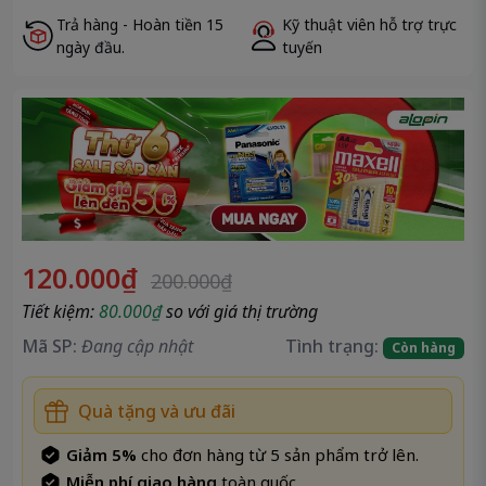
Đóng
Sao chép
Trả hàng - Hoàn tiền 15
Kỹ thuật viên hỗ trợ trực
ngày đầu.
tuyến
120.000₫
200.000₫
Tiết kiệm:
80.000₫
so với giá thị trường
Mã SP:
Đang cập nhật
Tình trạng:
Còn hàng
Quà tặng và ưu đãi
Giảm 5%
cho đơn hàng từ 5 sản phẩm trở lên.
Miễn phí giao hàng
toàn quốc .