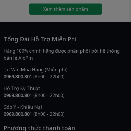
CR2025, hearing aid, CMOS, pin đồng hồ…
Xem thêm sản phẩm
📞
Thông Tin Liên Hệ – AloPin
AloPin
– Hệ thống cung cấp pin chính hãng, uy tín –
Tổng Đài Hỗ Trợ Miễn Phí
giá tốt
📍
Địa chỉ:
223/2 Bình Trị Đông, Phường Bình Trị Đông,
Hàng 100% chính hãng được phân phối bởi hệ thống
TP.HCM (Địa chỉ cũ: Phường Bình Trị Đông A, Quận
bán lẻ AloPin.
Bình Tân)
📞
Hotline/Zalo:
0969 800 801
Tư Vấn Mua Hàng (Miễn phí)
🌐
Website:
www.alopin.vn
0969.800.801
(8h00 - 22h00)
🚚
Giao nhanh – Hàng mới 100%
Hỗ Trợ Kỹ Thuật
0969.800.801
(8h00 - 22h00)
👉
Pin Duracell Everyday Alkaline AAA
– Năng
Góp Ý - Khiếu Nại
lượng bền bỉ cho mọi thiết bị nhỏ gọn. Đặt hàng
0969.800.801
(8h00 - 22h00)
ngay tại
AloPin
để nhận sản phẩm chính hãng
với mức giá cực tốt!
Phương thức thanh toán