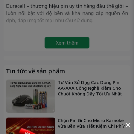
Duracell – thương hiệu pin uy tín hàng đầu thế giới –
luôn nổi bật với độ bền và khả năng cấp nguồn ổn
định, đáp ứng tốt mọi nhu cầu sử dụng.
📊
Thông Số Kỹ Thuật Pin Duracell
Xem thêm
Alkaline AAA
Thông số
Chi tiết
🔸
Thương
Duracell – USA
hiệu
Tin tức về sản phẩm
🔸
Mã pin
AAA – LR03
Tư Vấn Sử Dụng Các Dòng Pin
🔸
Loại pin
Pin kiềm Alkaline
AA/AAA Công Nghệ Kiềm Cho
🔸
Điện áp
1.5V
Chuột Không Dây Tối Ưu Nhất
🔸
Dung
~1200mAh (tùy thiết bị)
lượng
🔸
Kích
Đường kính: 10.5mm – Dài 44.5mm
Chọn Pin Gì Cho Micro Karaoke
thước
Vừa Bền Vừa Tiết Kiệm Chi Phí?
🔸
Trọng