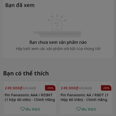
Bạn đã xem
Công nghệ chống rò rỉ an toàn:
Bảo vệ thiết bị khỏi tình trạng chảy pin gây oxy
hoá hoặc hư bo mạch.
Tương thích mọi thiết bị dùng pin AAA:
Dễ thay thế, phù hợp cho hàng trăm dòng thiết bị
phổ biến.
Bạn chưa xem sản phẩm nào
Hãy lướt xem các sản phẩm nổi bật của chúng tôi!
🛍️
Vì Sao Nên Mua Pin Duracell AAA Tại
AloPin?
Cam kết hàng chính hãng Duracell
, tem đầy đủ –
Bạn có thể thích
mã QR xác minh chuẩn.
Hỗ trợ thay pin & kiểm tra thiết bị miễn phí
khi
đến cửa hàng.
249.000₫
249.000₫
329.000₫
329.000₫
24%
24%
Giao nhanh toàn quốc
, đóng gói kỹ – nhận hàng
Pin Panasonic AAA / R03NT
Pin Panasonic AA / R6DT (1
trong 2–4 ngày.
(1 hộp 60 viên) - Chính Hãng
Hộp 60 Viên) - Chính Hãng
Giá tốt – ưu đãi hấp dẫn
cho khách mua sỉ hoặc
Yêu thích
Yêu thích
đơn số lượng lớn.
Luôn có sẵn nhiều loại pin:
AA, AAA, C, 9V, CR2032,