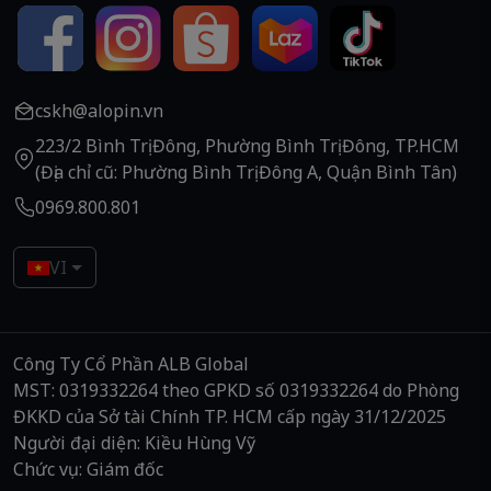
cskh@alopin.vn
223/2 Bình Trị Đông, Phường Bình Trị Đông, TP.HCM
(Địa chỉ cũ: Phường Bình Trị Đông A, Quận Bình Tân)
0969.800.801
VI
Công Ty Cổ Phần ALB Global
MST: 0319332264 theo GPKD số 0319332264 do Phòng
ĐKKD của Sở tài Chính TP. HCM cấp ngày 31/12/2025
Người đại diện: Kiều Hùng Vỹ
Chức vụ: Giám đốc