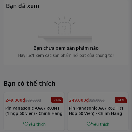
Tương thích với hầu hết thiết bị AA trên thị
Bạn đã xem
trường:
Thay thế hoàn hảo cho các dòng pin AA khác như
Panasonic, Energizer, Maxell…
🛍️
Lợi Ích Khi Mua Pin Duracell AA Chính
Bạn chưa xem sản phẩm nào
Hãng Tại AloPin
Hãy lướt xem các sản phẩm nổi bật của chúng tôi!
Sản phẩm chính hãng Duracell
, bao bì đúng
chuẩn, đầy đủ tem QR.
Hỗ trợ thay pin & kiểm tra thiết bị miễn phí
tại
cửa hàng.
Bạn có thể thích
Giao nhanh toàn quốc
, đóng gói kỹ – hàng mới
100%.
249.000₫
249.000₫
329.000₫
329.000₫
Giá cạnh tranh
, ưu đãi hấp dẫn cho khách sỉ, đại
24%
24%
lý, cửa hàng.
Pin Panasonic AAA / R03NT
Pin Panasonic AA / R6DT (1
(1 hộp 60 viên) - Chính Hãng
Hộp 60 Viên) - Chính Hãng
Có đầy đủ các loại pin khác như:
AA, AAA, 9V, C,
CR2032, CR2025, hearing aid, pin laptop CMOS…
Yêu thích
Yêu thích