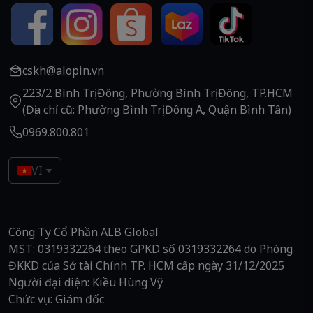
cskh@alopin.vn
223/2 Bình Trị Đông, Phường Bình Trị Đông, TP.HCM
(Địa chỉ cũ: Phường Bình Trị Đông A, Quận Bình Tân)
0969.800.801
VI
Công Ty Cổ Phần ALB Global
MST: 0319332264 theo GPKD số 0319332264 do Phòng
ĐKKD của Sở tài Chính TP. HCM cấp ngày 31/12/2025
Người đại diện: Kiều Hùng Vỹ
Chức vụ: Giám đốc