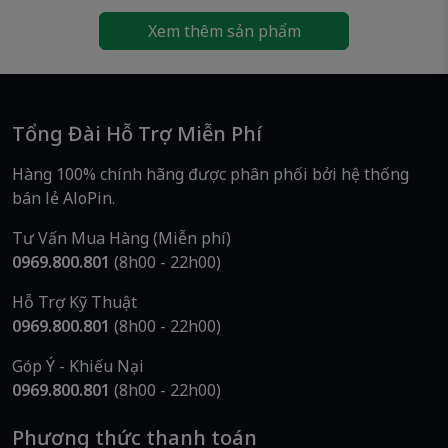
📞
Thông Tin Liên Hệ – AloPin
Xem thêm sản phẩm
AloPin
– Chuyên pin chính hãng, giao nhanh – phục
vụ tận tâm
📍
Địa chỉ:
223/2 Bình Trị Đông, Phường Bình Trị Đông,
TP.HCM (Địa chỉ cũ: Phường Bình Trị Đông A, Quận
Tổng Đài Hỗ Trợ Miễn Phí
Bình Tân)
Hàng 100% chính hãng được phân phối bởi hệ thống
📞
Hotline/Zalo:
0969 800 801
bán lẻ AloPin.
🌐
Website:
www.alopin.vn
🚚
Giao nhanh – Hàng mới 100%
Tư Vấn Mua Hàng (Miễn phí)
0969.800.801
(8h00 - 22h00)
👉
Pin Duracell Everyday Alkaline AA 1.5V
–
Hỗ Trợ Kỹ Thuật
Giải pháp năng lượng mạnh mẽ, bền bỉ và ổn
0969.800.801
(8h00 - 22h00)
định cho mọi thiết bị gia dụng. Đặt ngay tại
AloPin
để nhận sản phẩm chính hãng & giá ưu
Góp Ý - Khiếu Nại
0969.800.801
(8h00 - 22h00)
đãi!
Phương thức thanh toán