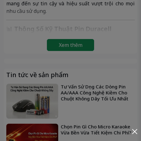
mang đến sự tin cậy và hiệu suất vượt trội cho mọi
nhu cầu sử dụng.
📊
Thông Số Kỹ Thuật Pin Duracell
Everyday AA
Xem thêm
Thông số
Chi tiết
🔸
Thương
Duracell – Mỹ
hiệu
🔸
Mã pin
AA – LR6
Tin tức về sản phẩm
🔸
Loại pin
Pin kiềm Alkaline
Tư Vấn Sử Dụng Các Dòng Pin
🔸
Điện áp
1.5V
AA/AAA Công Nghệ Kiềm Cho
🔸
Dung
Chuột Không Dây Tối Ưu Nhất
~2.500mAh (tùy thiết bị)
lượng
🔸
Kích
Đường kính: 14.5mm – Dài 50.5mm
thước
Chọn Pin Gì Cho Micro Karaoke
🔸
Trọng
~23g / viên
Vừa Bền Vừa Tiết Kiệm Chi Phí?
lượng