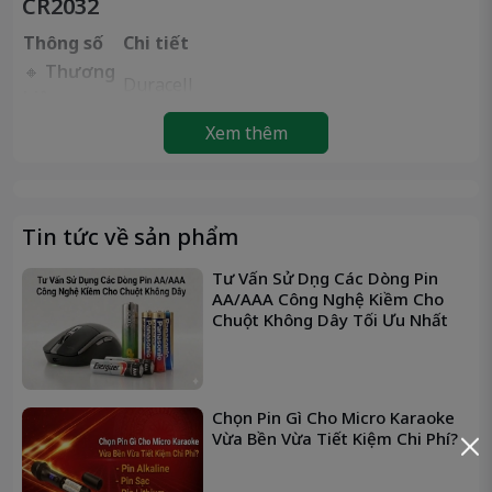
CR2032
Thông số
Chi tiết
🔸
Thương
Duracell
hiệu
🔸
Mã pin
CR2032
Xem thêm
🔸
Loại pin
Lithium 3V
🔸
Điện áp
3 Volts
🔸
Dung
~220mAh
Tin tức về sản phẩm
lượng
🔸
Kích
Tư Vấn Sử Dụng Các Dòng Pin
Đường kính: 20mm – Dày 3.2mm
thước
AA/AAA Công Nghệ Kiềm Cho
Chuột Không Dây Tối Ưu Nhất
🔸
Trọng
~3g
lượng
🔸
Quy
Vỉ 2 viên
cách
Chọn Pin Gì Cho Micro Karaoke
🔸
Xuất xứ
Nhật Bản / Trung Quốc (tùy lô)
Vừa Bền Vừa Tiết Kiệm Chi Phí?
🔸
Hạn sử
5 năm
dụng