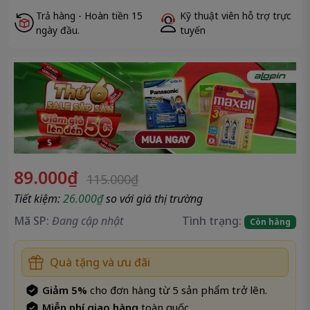
Đóng
Sao chép
Trả hàng - Hoàn tiền 15
Kỹ thuật viên hỗ trợ trực
ngày đầu.
tuyến
89.000₫
115.000₫
Tiết kiệm:
26.000₫
so với giá thị trường
Mã SP:
Đang cập nhật
Tình trạng:
Còn hàng
Quà tặng và ưu đãi
Giảm 5%
cho đơn hàng từ 5 sản phẩm trở lên.
Miễn phí giao hàng
toàn quốc .