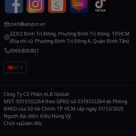
cskh@alopin.vn
223/2 Bình Trị Đông, Phường Bình Trị Đông, TP.HCM
(Địa chỉ cũ: Phường Bình Trị Đông A, Quận Bình Tân)
0969.800.801
VI
Công Ty Cổ Phần ALB Global
MST: 0319332264 theo GPKD số 0319332264 do Phòng
ĐKKD của Sở tài Chính TP. HCM cấp ngày 31/12/2025
Người đại diện: Kiều Hùng Vỹ
Chức vụ: Giám đốc