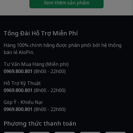
Xem thêm sản phẩm
🌐
Website:
www.alopin.vn
🚚
Giao nhanh – Hàng mới 100%
👉
Pin Duracell CR2032
– Lựa chọn bền bỉ, an
Tổng Đài Hỗ Trợ Miễn Phí
toàn và chất lượng cho mọi thiết bị điện tử nhỏ.
Hàng 100% chính hãng được phân phối bởi hệ thống
Đặt ngay tại
AloPin
để nhận giá tốt & dịch vụ
bán lẻ AloPin.
chuyên nghiệp!
Tư Vấn Mua Hàng (Miễn phí)
0969.800.801
(8h00 - 22h00)
Hỗ Trợ Kỹ Thuật
0969.800.801
(8h00 - 22h00)
Góp Ý - Khiếu Nại
0969.800.801
(8h00 - 22h00)
Phương thức thanh toán