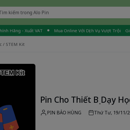
ng - Xuất VAT
Mua Online Với Dịch Vụ Vượt Trội
Giao Nhan
c / STEM Kit
Pin Cho Thiết Bị Dạy Họ
PIN BẢO HÙNG
Thứ Tư, 19/11/