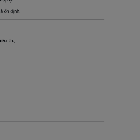
và ổn định.
êu thụ
: