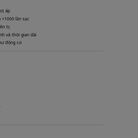
sụt áp
ọ >1000 lần sạc
ên tục
nh và thời gian dài
 hư động cơ.
.