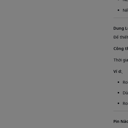
Nế
Dung L
Để thiết
Công t
Thời gi
Ví dụ:
Ro
Dù
Ro
Pin Nà