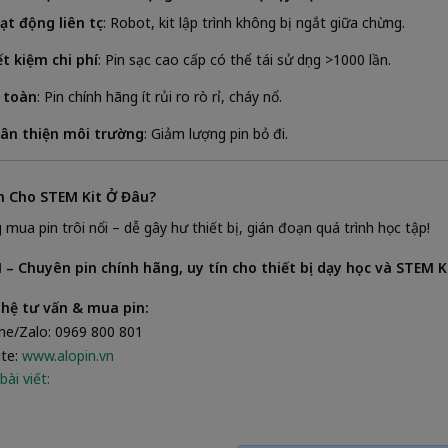
ạt động liên tục
: Robot, kit lập trình không bị ngắt giữa chừng.
ết kiệm chi phí
: Pin sạc cao cấp có thể tái sử dụng >1000 lần.
 toàn
: Pin chính hãng ít rủi ro rò rỉ, cháy nổ.
ân thiện môi trường
: Giảm lượng pin bỏ đi.
n Cho STEM Kit Ở Đâu?
 mua pin trôi nổi – dễ gây hư thiết bị, gián đoạn quá trình học tập!
– Chuyên pin chính hãng, uy tín cho thiết bị dạy học và STEM K
 hệ tư vấn & mua pin:
ine/Zalo: 0969 800 801
ite:
www.alopin.vn
bài viết: