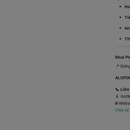
Ho
Ti
An
Th
Mua Pi
📍 Đừng
ALOPIN 
📞 Liên
📱 Hotl
🌐 Webs
Chia sẻ 