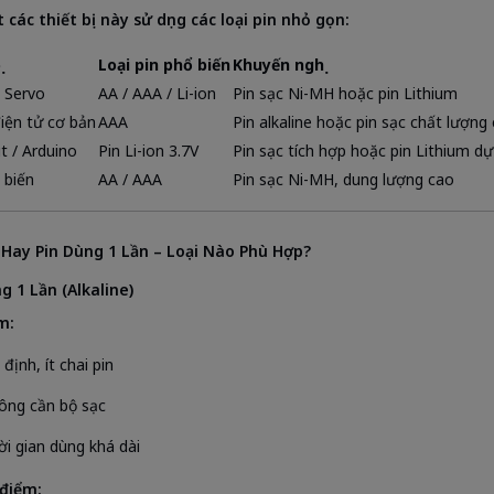
 các thiết bị này sử dụng các loại pin nhỏ gọn:
ị
Loại pin phổ biến
Khuyến nghị
 Servo
AA / AAA / Li-ion
Pin sạc Ni-MH hoặc pin Lithium
điện tử cơ bản
AAA
Pin alkaline hoặc pin sạc chất lượng
it / Arduino
Pin Li-ion 3.7V
Pin sạc tích hợp hoặc pin Lithium d
 biến
AA / AAA
Pin sạc Ni-MH, dung lượng cao
 Hay Pin Dùng 1 Lần – Loại Nào Phù Hợp?
g 1 Lần (Alkaline)
m:
định, ít chai pin
ông cần bộ sạc
ời gian dùng khá dài
điểm: