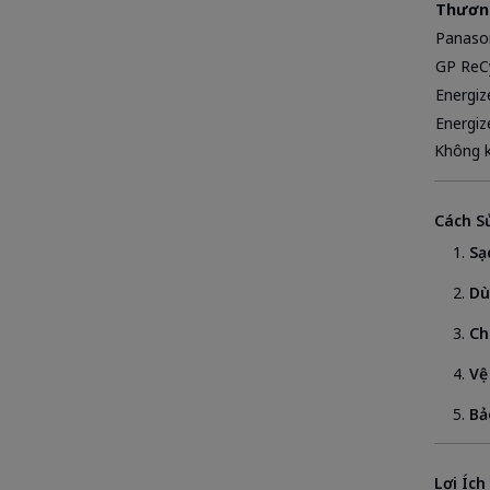
Thươn
Panaso
GP ReC
Energiz
Energiz
Không k
Cách S
Sạ
Dù
Ch
Vệ
Bả
Lợi Ích