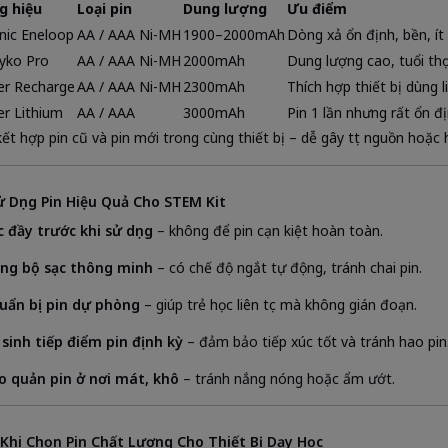
g hiệu
Loại pin
Dung lượng
Ưu điểm
nic Eneloop
AA / AAA Ni-MH
1900–2000mAh
Dòng xả ổn định, bền, ít 
yko Pro
AA / AAA Ni-MH
2000mAh
Dung lượng cao, tuổi th
er Recharge
AA / AAA Ni-MH
2300mAh
Thích hợp thiết bị dùng li
er Lithium
AA / AAA
3000mAh
Pin 1 lần nhưng rất ổn đị
ết hợp pin cũ và pin mới trong cùng thiết bị – dễ gây tụt nguồn hoặc
ử Dụng Pin Hiệu Quả Cho STEM Kit
c đầy trước khi sử dụng
– không để pin cạn kiệt hoàn toàn.
ng bộ sạc thông minh
– có chế độ ngắt tự động, tránh chai pin.
uẩn bị pin dự phòng
– giúp trẻ học liên tục mà không gián đoạn.
 sinh tiếp điểm pin định kỳ
– đảm bảo tiếp xúc tốt và tránh hao pin
o quản pin ở nơi mát, khô
– tránh nắng nóng hoặc ẩm ướt.
 Khi Chọn Pin Chất Lượng Cho Thiết Bị Dạy Học