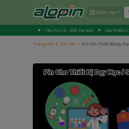
Danh mục
Toàn Quốc
Thu Pin Cũ - Đổi Pin Mới
Sản Phẩm Chính Hã
Trang chủ
Tin Tức
Pin Cho Thiết Bị Dạy Họ