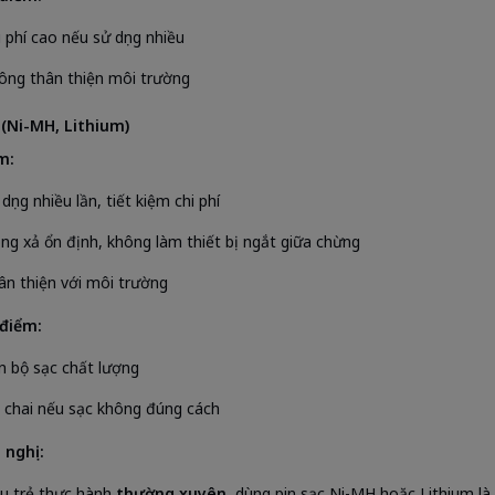
i phí cao nếu sử dụng nhiều
ông thân thiện môi trường
 (Ni-MH, Lithium)
m:
dụng nhiều lần, tiết kiệm chi phí
ng xả ổn định, không làm thiết bị ngắt giữa chừng
ân thiện với môi trường
điểm:
n bộ sạc chất lượng
 chai nếu sạc không đúng cách
 nghị:
u trẻ thực hành
thường xuyên
, dùng pin sạc Ni-MH hoặc Lithium là 