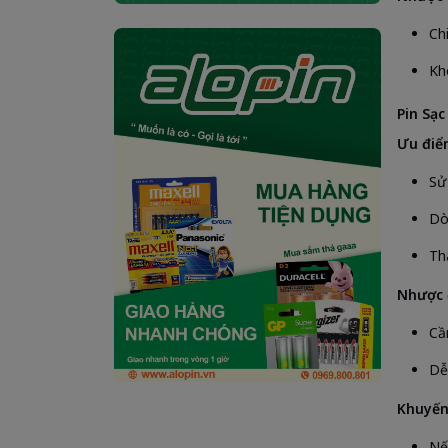
Ch
Kh
Pin Sạc
Ưu điể
Sử 
Dò
Th
Nhược 
Cầ
Dễ
Khuyến
Nế