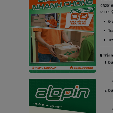
CR2016
✅ Lưu 
Đi
Tu
Tr
🧪 Trải
Dù
Dù