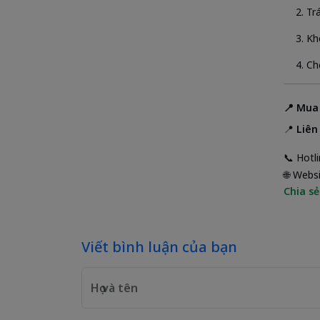
Tr
Kh
Ch
📍 Mua
📍
Liên
📞 Hotl
🌐 Webs
Chia sẻ
Viết bình luận của bạn
Họ và tên