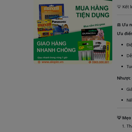
💡 Kết 
⚖️ Ưu 
Ưu điể
Đi
Dễ
Tu
Nhược 
Giá
Nế
💡 Mẹo
Th