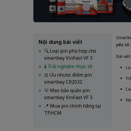
Smartke
Nội dung bài viết
yếu tố 
🔍 Loại pin phù hợp cho
Bài viết
smartkey VinFast VF 3
🧪 Trải nghiệm thực tế
Lo
⚖️ Ưu nhược điểm pin
Tr
smartkey CR2032
Cá
💡 Mẹo bảo quản pin
smartkey VinFast VF 3
Nơ
📍 Mua pin chính hãng tại
TP.HCM