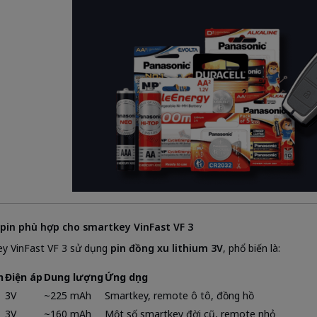
 pin phù hợp cho smartkey VinFast VF 3
y VinFast VF 3 sử dụng
pin đồng xu lithium 3V
, phổ biến là:
n
Điện áp
Dung lượng
Ứng dụng
3V
~225 mAh
Smartkey, remote ô tô, đồng hồ
3V
~160 mAh
Một số smartkey đời cũ, remote nhỏ