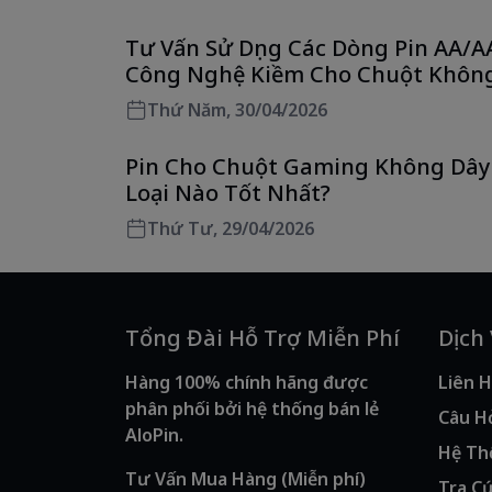
Tư Vấn Sử Dụng Các Dòng Pin AA/A
Công Nghệ Kiềm Cho Chuột Khôn
Dây Tối Ưu Nhất
Thứ Năm, 30/04/2026
Pin Cho Chuột Gaming Không Dây
Loại Nào Tốt Nhất?
Thứ Tư, 29/04/2026
Tổng Đài Hỗ Trợ Miễn Phí
Dịch
Hàng 100% chính hãng được
Liên H
phân phối bởi hệ thống bán lẻ
Câu H
AloPin.
Hệ Th
Tư Vấn Mua Hàng (Miễn phí)
Tra C