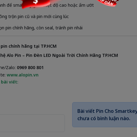
ánh để smartkey gần nhiệt độ cao hoặc ẩm ướt
ông trộn pin cũ và pin mới cùng lúc
ọn pin chính hãng, còn seal, tránh pin nhái
 pin chính hãng tại TP.HCM
 hệ Alo Pin – Pin Đèn LED Ngoài Trời Chính Hãng TP.HCM
ine/Zalo:
0969 800 801
ite:
www.alopin.vn
 bài viết:
Bài viết
Pin Cho Smartkey
chưa có bình luận nào.