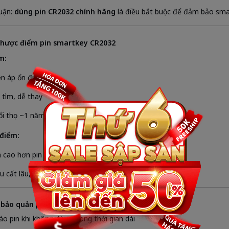
luận:
dùng pin CR2032 chính hãng
là điều bắt buộc để đảm bảo smar
nhược điểm pin smartkey CR2032
m:
ện áp ổn định, bền
 tìm, dễ thay
ổi thọ ~1 năm
điểm:
 cao hơn pin trôi nổi
u cất lâu, cần kiểm tra điện áp trước khi lắp
 bảo quản pin smartkey VinFast VF 3
áo pin khi không dùng trong thời gian dài