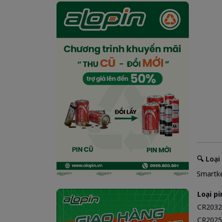
🔍 Loại
Smartke
Loại pi
CR2032
CR2025