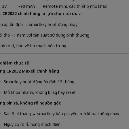
3V
~90 mAh
Remote mini, các thiết bị nhỏ khác
ý:
CR2032 chính hãng là lựa chọn tối ưu
vì:
ện áp ổn định → smartkey hoạt động nhạy
ổi thọ ~1 năm với tần suất sử dụng bình thường
ánh rò rỉ, bảo vệ bo mạch bên trong
 nghiệm thực tế
ng CR2032 Maxell chính hãng
Smartkey hoạt động ổn định 12 tháng
Mở khóa nhanh, không bị lag hay reset
ng pin rẻ, không rõ nguồn gốc
Sau 3–4 tháng → smartkey báo pin yếu, mở khóa không nhạy
Nguy cơ rò rỉ, hỏng mạch điện