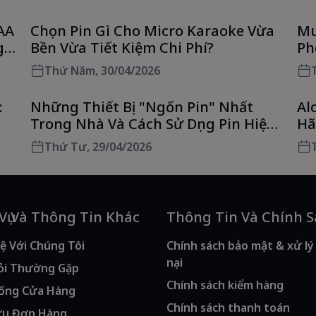
AA
Chọn Pin Gì Cho Micro Karaoke Vừa
Mu
g
Bền Vừa Tiết Kiệm Chi Phí?
Ph
Ch
Thứ Năm, 30/04/2026
:
Những Thiết Bị "Ngốn Pin" Nhất
Al
Trong Nhà Và Cách Sử Dụng Pin Hiệu
Hã
Quả
H
Thứ Tư, 29/04/2026
 Vụ Và Thông Tin Khác
Thông Tin Và Chính 
ệ Với Chúng Tôi
Chính sách bảo mật & xử lý
nại
ỏi Thường Gặp
Chính sách kiểm hàng
ống Cửa Hàng
Chính sách thanh toán
ứu Đơn Hàng