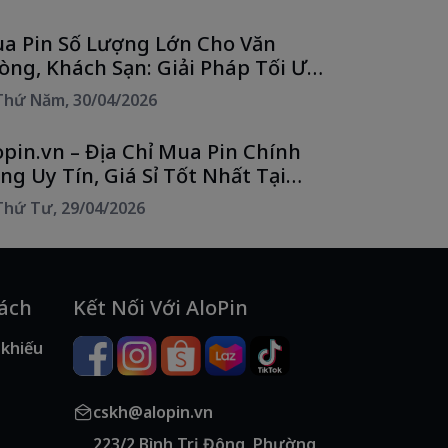
a Pin Số Lượng Lớn Cho Văn
òng, Khách Sạn: Giải Pháp Tối Ưu
i Phí Cùng Alo Pin
Thứ Năm, 30/04/2026
opin.vn – Địa Chỉ Mua Pin Chính
ng Uy Tín, Giá Sỉ Tốt Nhất Tại
CM
Thứ Tư, 29/04/2026
Sách
Kết Nối Với AloPin
 khiếu
cskh@alopin.vn
223/2 Bình Trị Đông, Phường