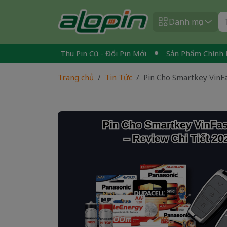
Danh mục
n Quốc
Thu Pin Cũ - Đổi Pin Mới
Sản Phẩm Chính Hãng 
Trang chủ
Tin Tức
Pin Cho Smartkey VinFa