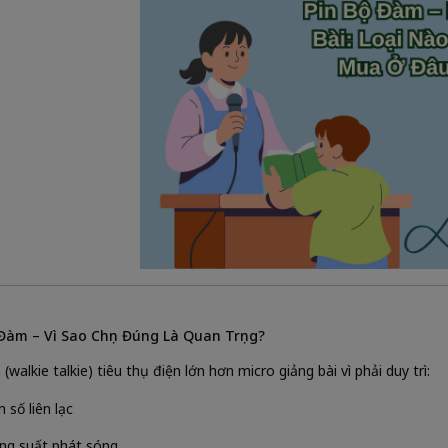
Đàm – Vì Sao Chọn Đúng Là Quan Trọng?
walkie talkie) tiêu thụ điện lớn hơn micro giảng bài vì phải duy trì:
 số liên lạc
ng suất phát sóng