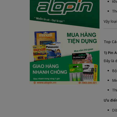
Kh
Th
Vậy loạ
Top Cá
1) Pin 
Đây là 
Bộ
Mi
Th
Ưu điể
Dò