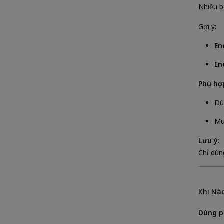
Nhiều b
Gợi ý:
En
En
Phù hợp
Dù
Muố
Lưu ý:
Chỉ dùn
Khi Nào
Dùng pi