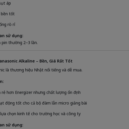
sụt áp
 bền tốt
ống rò rỉ
ian sử dụng:
 pin thường 2–3 lần.
Panasonic Alkaline – Bền, Giá Rất Tốt
ic là thương hiệu Nhật nổi tiếng và dễ mua.
m:
á rẻ hơn Energizer nhưng chất lượng ổn định
ạt động tốt cho cả bộ đàm lẫn micro giảng bài
 lựa chọn kinh tế cho trường học và công ty
ian sử dụng: