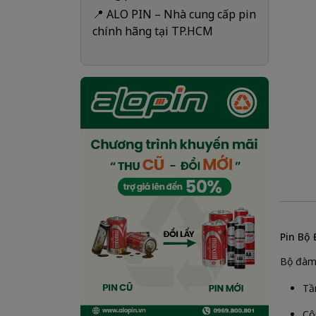
📍 ALO PIN – Nhà cung cấp pin
chính hãng tại TP.HCM
Pin Bộ 
Bộ đàm (
Tần
Cô