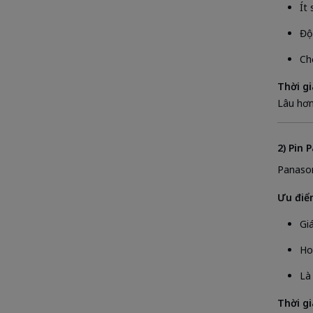
Ít 
Độ
Ch
Thời g
Lâu hơn
2) Pin 
Panason
Ưu điể
Gi
Ho
Là
Thời g