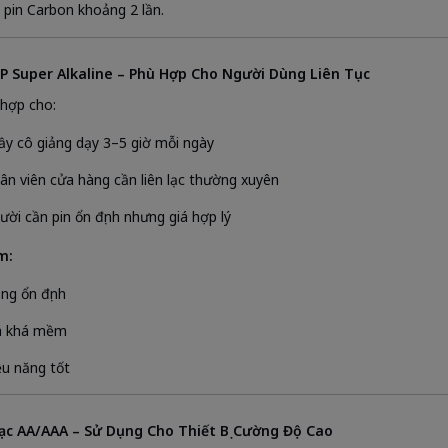
 pin Carbon khoảng 2 lần.
GP Super Alkaline – Phù Hợp Cho Người Dùng Liên Tục
hợp cho:
ầy cô giảng dạy 3–5 giờ mỗi ngày
ân viên cửa hàng cần liên lạc thường xuyên
ười cần pin ổn định nhưng giá hợp lý
m:
ng ổn định
á khá mềm
ệu năng tốt
Sạc AA/AAA – Sử Dụng Cho Thiết Bị Cường Độ Cao