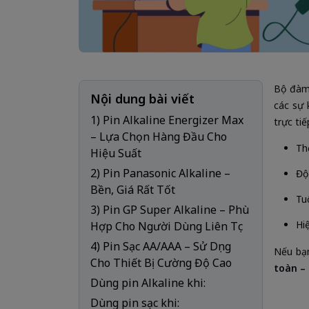
Bộ đàm 
Nội dung bài viết
các sự 
1) Pin Alkaline Energizer Max
trực tiế
– Lựa Chọn Hàng Đầu Cho
Th
Hiệu Suất
2) Pin Panasonic Alkaline –
Độ 
Bền, Giá Rất Tốt
Tuổ
3) Pin GP Super Alkaline – Phù
Hi
Hợp Cho Người Dùng Liên Tục
4) Pin Sạc AA/AAA – Sử Dụng
Nếu bạn
Cho Thiết Bị Cường Độ Cao
toàn – 
Dùng pin Alkaline khi:
Dùng pin sạc khi: