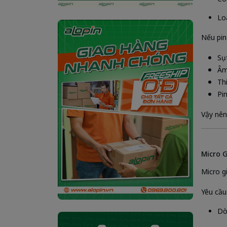
Lo
Nếu pin
Sụ
Âm
Thi
Pi
Vậy nên
Micro G
Micro g
Yêu cầu
Dò