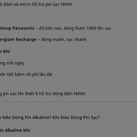
ộ đàm và micro hỗ trợ pin sạc NiMH.
eloop Panasonic
– độ bền cao, dùng được 1800 lần sạc
ergizer Recharge
– dòng mạnh, sạc nhanh
 khi:
ng mỗi ngày
n tiết kiệm chi phí lâu dài
g pin sạc khi thiết bị hỗ trợ dòng điện NiMH.
 Nên Dùng Pin Alkaline? Khi Nào Dùng Pin Sạc?
n Alkaline khi: