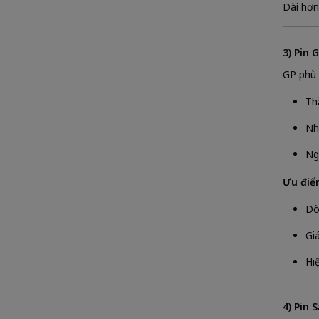
Dài hơn
3) Pin 
GP phù 
Th
Nh
Ng
Ưu điể
Dò
Gi
Hi
4) Pin 