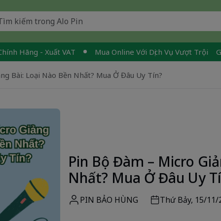
ng - Xuất VAT
Mua Online Với Dịch Vụ Vượt Trội
Giao Nha
ng Bài: Loại Nào Bền Nhất? Mua Ở Đâu Uy Tín?
Pin Bộ Đàm – Micro Giả
Nhất? Mua Ở Đâu Uy T
PIN BẢO HÙNG
Thứ Bảy, 15/11/