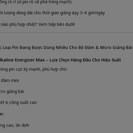
ông rò rỉ (vì pin rò sẽ phá hỏng mạch)
ời lượng dùng dài cho thời gian giảng dạy 3–6 giờ/ngày
i nào phù hợp nhất? Xem tiếp bên dưới!
c Loại Pin Đang Được Dùng Nhiều Cho Bộ Đàm & Micro Giảng Bài
Alkaline Energizer Max – Lựa Chọn Hàng Đầu Cho Hiệu Suất
dòng pin cực kỳ mạnh, phù hợp cho:
 đàm mini
cro giảng bài
iết bị công suất cao
m:
ng cao, ổn định