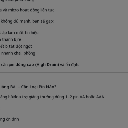
a và micro hoạt động liên tục
 không đủ mạnh, bạn sẽ gặp:
t áp làm mất tín hiệu
 thanh bị rè
ết bị tắt đột ngột
n nhanh chai, phồng
 cần pin
dòng cao (High Drain)
và ổn định.
iảng Bài – Cần Loại Pin Nào?
iảng bài/loa trợ giảng thường dùng 1–2 pin AA hoặc AAA.
:
ng ổn định