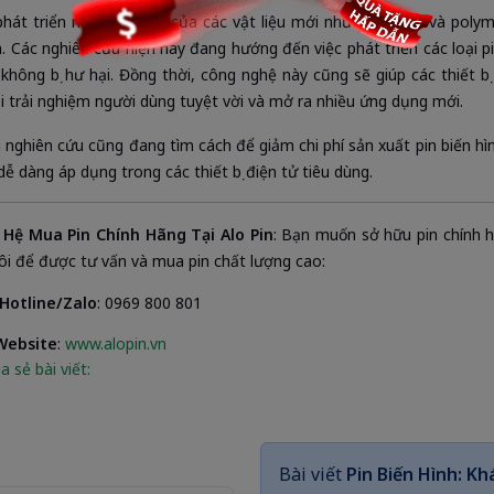
phát triển nhanh chóng của các vật liệu mới như graphene và polyme
. Các nghiên cứu hiện nay đang hướng đến việc phát triển các loại p
hông bị hư hại. Đồng thời, công nghệ này cũng sẽ giúp các thiết bị
i trải nghiệm người dùng tuyệt vời và mở ra nhiều ứng dụng mới.
 nghiên cứu cũng đang tìm cách để giảm chi phí sản xuất pin biến hì
dễ dàng áp dụng trong các thiết bị điện tử tiêu dùng.
 Hệ Mua Pin Chính Hãng Tại Alo Pin
: Bạn muốn sở hữu pin chính h
ôi để được tư vấn và mua pin chất lượng cao:
Hotline/Zalo
: 0969 800 801
Website
:
www.alopin.vn
a sẻ bài viết:
Bài viết
Pin Biến Hình: K