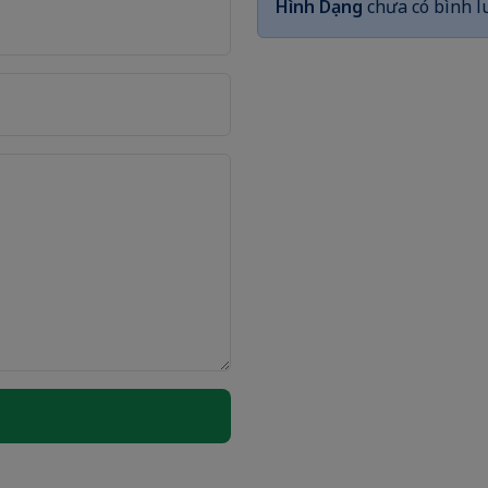
Hình Dạng
chưa có bình l
N