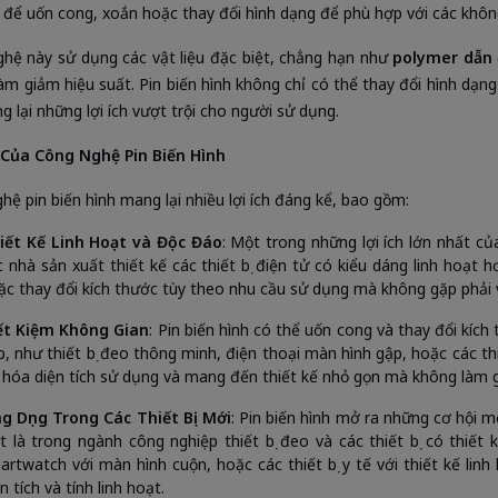
ế để uốn cong, xoắn hoặc thay đổi hình dạng để phù hợp với các khôn
hệ này sử dụng các vật liệu đặc biệt, chẳng hạn như
polymer dẫn 
àm giảm hiệu suất. Pin biến hình không chỉ có thể thay đổi hình dạn
g lại những lợi ích vượt trội cho người sử dụng.
 Của Công Nghệ Pin Biến Hình
hệ pin biến hình mang lại nhiều lợi ích đáng kể, bao gồm:
iết Kế Linh Hoạt và Độc Đáo
: Một trong những lợi ích lớn nhất củ
c nhà sản xuất thiết kế các thiết bị điện tử có kiểu dáng linh hoạt h
ặc thay đổi kích thước tùy theo nhu cầu sử dụng mà không gặp phải 
ết Kiệm Không Gian
: Pin biến hình có thể uốn cong và thay đổi kích
p, như thiết bị đeo thông minh, điện thoại màn hình gập, hoặc các thi
 hóa diện tích sử dụng và mang đến thiết kế nhỏ gọn mà không làm gi
g Dụng Trong Các Thiết Bị Mới
: Pin biến hình mở ra những cơ hội mớ
ệt là trong ngành công nghiệp thiết bị đeo và các thiết bị có thiết
artwatch với màn hình cuộn, hoặc các thiết bị y tế với thiết kế li
n tích và tính linh hoạt.