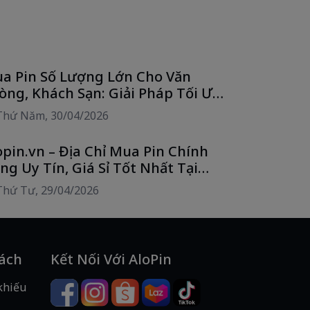
a Pin Số Lượng Lớn Cho Văn
òng, Khách Sạn: Giải Pháp Tối Ưu
i Phí Cùng Alo Pin
Thứ Năm, 30/04/2026
opin.vn – Địa Chỉ Mua Pin Chính
ng Uy Tín, Giá Sỉ Tốt Nhất Tại
CM
Thứ Tư, 29/04/2026
Sách
Kết Nối Với AloPin
khiếu