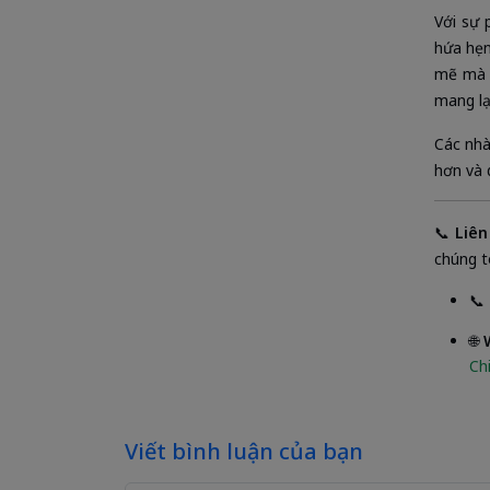
Với sự 
hứa hẹn
mẽ mà k
mang lạ
Các nhà
hơn và 
📞
Liên
chúng t
📞
🌐
Chi
Viết bình luận của bạn