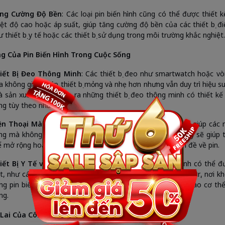
ng Cường Độ Bền
: Các loại pin biến hình cũng có thể được thiết
iệt độ cao hoặc áp suất, giúp tăng cường độ bền của các thiết bị đ
ư thiết bị y tế hoặc các thiết bị sử dụng trong môi trường khắc nghiệt.
ng Của Pin Biến Hình Trong Cuộc Sống
iết Bị Đeo Thông Minh
: Các thiết bị đeo như smartwatch hoặc vò
a không gian, giúp thiết bị mỏng và nhẹ hơn nhưng vẫn duy trì hiệu su
à sản xuất có thể tạo ra những thiết bị đeo thông minh có thiết kế
ng tùy theo nhu cầu.
ện Thoại Màn Hình Gập
: Công nghệ pin biến hình có thể giúp các
ng mà không bị ảnh hưởng đến hiệu suất của pin. Điều này sẽ giúp
ể mở rộng hoặc thu gọn màn hình mà không gặp phải vấn đề về pin.
iết Bị Y Tế và Các Thiết Bị Kỹ Thuật Cao
: Pin biến hình có thể đ
ệt, như các máy theo dõi sức khỏe hoặc thiết bị hỗ trợ điều trị, nơi k
ng pin biến hình sẽ giúp các thiết bị này dễ dàng tích hợp vào cơ 
ng.
Lai Của Công Nghệ Pin Biến Hình