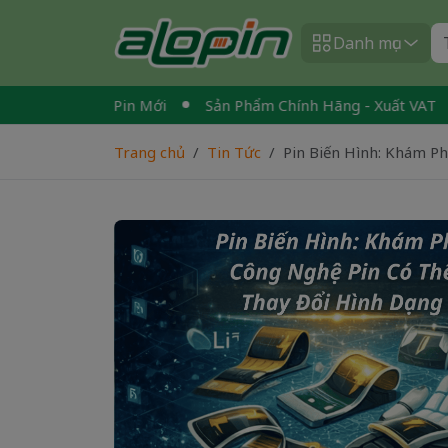
Danh mục
 Cũ - Đổi Pin Mới
Sản Phẩm Chính Hãng - Xuất VAT
Mu
Trang chủ
Tin Tức
Pin Biến Hình: Khám P