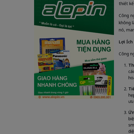
thiết k
Công ng
không l
nó, man
Lợi Ích
Công ng
Th
cá
ho
Ti
hẹ
ưu
Ứn
bi
sm
diệ