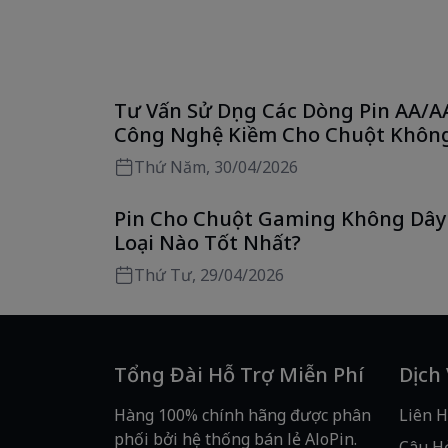
Tư Vấn Sử Dụng Các Dòng Pin AA/A
Công Nghệ Kiềm Cho Chuột Khôn
Dây Tối Ưu Nhất
Thứ Năm, 30/04/2026
Pin Cho Chuột Gaming Không Dây
Loại Nào Tốt Nhất?
Thứ Tư, 29/04/2026
Tổng Đài Hỗ Trợ Miễn Phí
Dịch
Hàng 100% chính hãng được phân
Liên H
phối bởi hệ thống bán lẻ AloPin.
Câu H