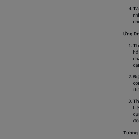
Tă
nh
nh
Ứng Dụ
Th
hó
nh
dạ
Đi
co
th
Th
bi
dụ
độ
Tương 