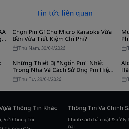
Tin tức liên quan
AA
Chọn Pin Gì Cho Micro Karaoke Vừa
Mu
g
Bền Vừa Tiết Kiệm Chi Phí?
Ph
Ch
Thứ Năm, 30/04/2026
:
Những Thiết Bị "Ngốn Pin" Nhất
Al
Trong Nhà Và Cách Sử Dụng Pin Hiệu
Hã
Quả
H
Thứ Tư, 29/04/2026
 Vụ Và Thông Tin Khác
Thông Tin Và Chính 
ệ Với Chúng Tôi
Chính sách bảo mật & xử lý 
nại
ỏi Thường Gặp