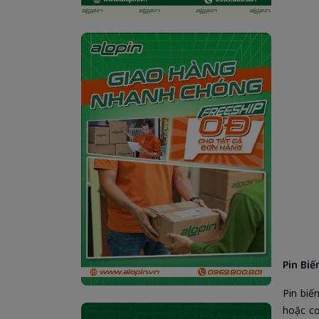
Pin Biế
Pin biế
hoặc cơ