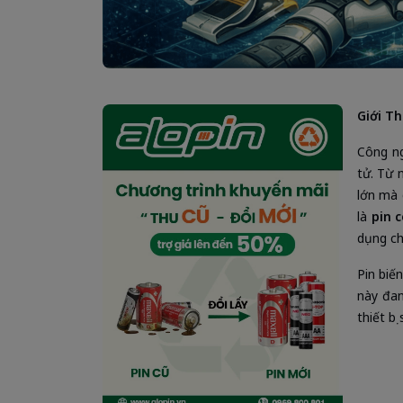
Giới Th
Công ng
tử. Từ 
lớn mà 
là
pin 
dụng ch
Pin biế
này đan
thiết bị