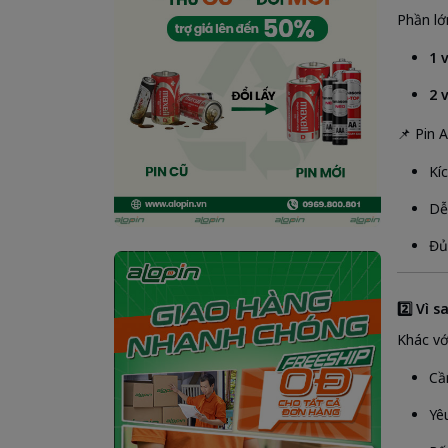
Phần lớn
1 
2 
📌 Pin 
Kí
Dễ
Đủ
2️⃣ Vì 
Khác vớ
C
Yê