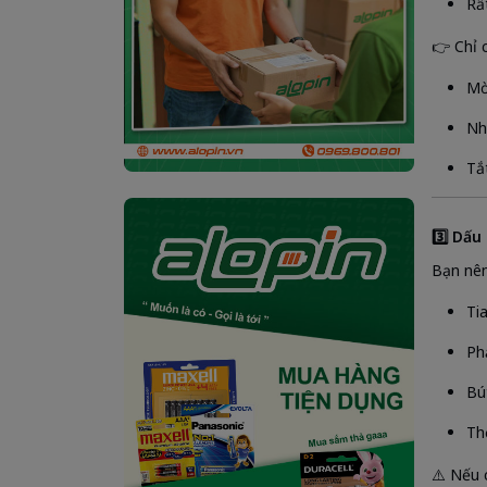
Rấ
👉 Chỉ 
Mờ
Nh
Tắ
3️⃣ Dấu
Bạn nên
Ti
Ph
Bú
Th
⚠️ Nếu 