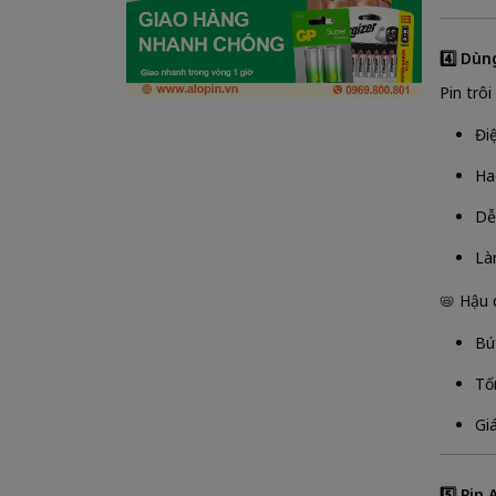
4️⃣ Dùn
Pin trôi
Đi
Ha
Dễ
Là
📛 Hậu 
Bú
Tốn
Gi
5️⃣ Pin