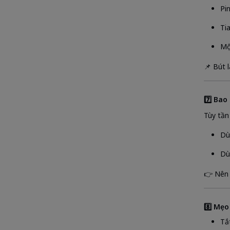
Pi
Ti
Mộ
📌 Bút 
7️⃣ Bao
Tùy tần
Dù
Dù
👉 Nên 
8️⃣ Mẹo
Tắ