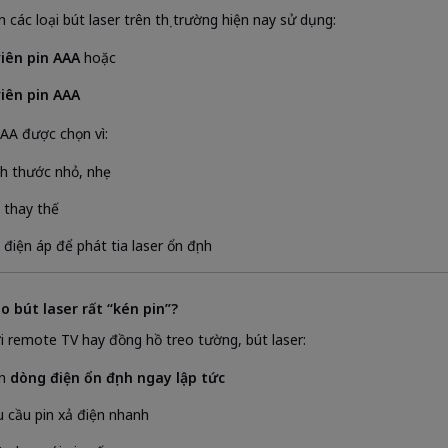
 các loại bút laser trên thị trường hiện nay sử dụng:
viên pin AAA
hoặc
viên pin AAA
AAA được chọn vì:
ch thước nhỏ, nhẹ
 thay thế
 điện áp để phát tia laser ổn định
sao bút laser rất “kén pin”?
i remote TV hay đồng hồ treo tường, bút laser:
ần
dòng điện ổn định ngay lập tức
u cầu pin xả điện nhanh