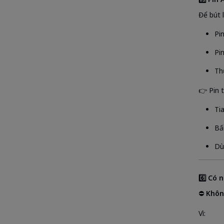
Để bút 
Pi
Pi
Th
👉 Pin t
Ti
Bấ
Dù
6️⃣ Có 
⛔
Khôn
Vì: