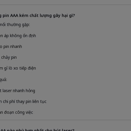
g pin AAA kém chất lượng gây hại gì?
 nổi thường gặp:
ện áp không ổn định
o pin nhanh
 chảy pin
m gỉ lò xo tiếp điện
quả:
t laser nhanh hỏng
 chi phí thay pin liên tục
án đoạn công việc
 AAA nào phù hợp nhất cho bút laser?