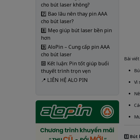
cho bút laser không?
7️⃣ Bao lâu nên thay pin AAA
cho bút laser?
8️⃣ Mẹo giúp bút laser bền pin
hơn
9️⃣ AloPin – Cung cấp pin AAA
cho bút laser
Bài viết
🔟 Kết luận: Pin tốt giúp buổi
thuyết trình trọn vẹn
Bú
📍 LIÊN HỆ ALO PIN
Vì
Nê
Cá
Mu
1️⃣ Bút