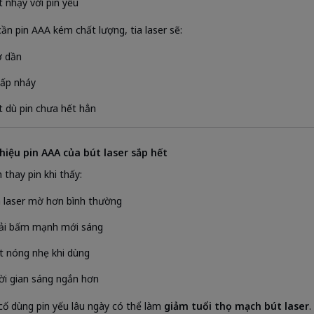
t nhạy với pin yếu
cần pin AAA kém chất lượng, tia laser sẽ:
 dần
ấp nháy
t dù pin chưa hết hẳn
 hiệu pin AAA của bút laser sắp hết
 thay pin khi thấy:
a laser mờ hơn bình thường
ải bấm mạnh mới sáng
t nóng nhẹ khi dùng
ời gian sáng ngắn hơn
cố dùng pin yếu lâu ngày có thể làm
giảm tuổi thọ mạch bút laser
.