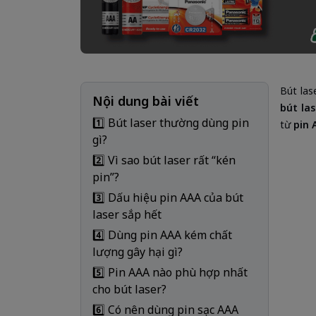
Bút las
Nội dung bài viết
bút las
1️⃣ Bút laser thường dùng pin
từ
pin 
gì?
2️⃣ Vì sao bút laser rất “kén
pin”?
3️⃣ Dấu hiệu pin AAA của bút
laser sắp hết
4️⃣ Dùng pin AAA kém chất
lượng gây hại gì?
5️⃣ Pin AAA nào phù hợp nhất
cho bút laser?
6️⃣ Có nên dùng pin sạc AAA