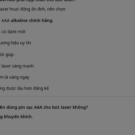
laser hoạt động ổn định, nên chọn:
n AAA
alkaline chính hãng
n có date mới
ương hiệu uy tín
ốt giúp:
a laser sáng mạnh
m là sáng ngay
ng được lâu hơn đáng kể
nên dùng pin sạc AAA cho bút laser không?
g khuyến khích.