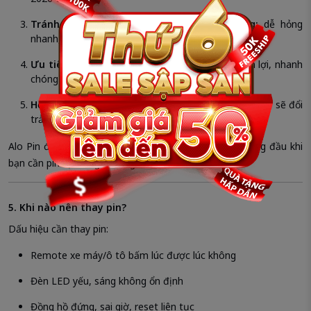
Tránh mua pin trôi nổi, giá rẻ bất thường:
dễ hỏng
nhanh, chảy nước
Ưu tiên cửa hàng có dịch vụ giao tận nơi:
tiện lợi, nhanh
chóng
Hỏi về bảo hành:
nếu pin có vấn đề, cửa hàng uy tín sẽ đổi
trả hoặc hướng dẫn xử lý
Alo Pin đáp ứng tất cả các tiêu chí trên, là lựa chọn hàng đầu khi
bạn cần pin tại Long Trường.
5. Khi nào nên thay pin?
Dấu hiệu cần thay pin:
Remote xe máy/ô tô bấm lúc được lúc không
Đèn LED yếu, sáng không ổn định
Đồng hồ đứng, sai giờ, reset liên tục