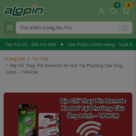
0
0
u Pin Cũ - Đổi Pin Mới
Sản Phẩm Chính Hãng - Xuất VAT
Trang chủ
Tin Tức
Địa Chỉ Thay Pin Remote Xe Hơi Tại Phường Cầu Ông
Lãnh – TPHCM