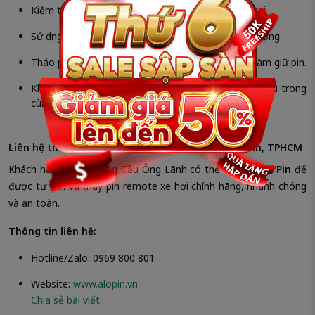
Kiểm tra kỹ loại pin trước khi mua để tránh mua sai.
Sử dụng pin chính hãng, tránh pin giá rẻ kém chất lượng.
Tháo pin cẩn thận, tránh làm hỏng mạch hoặc ngàm giữ pin.
Không trộn pin cũ và mới, hoặc pin khác thương hiệu trong
cùng một remote.
Liên hệ thay pin tại Alo Pin – Phường Cầu Ông Lãnh, TPHCM
Khách hàng tại Phường Cầu Ông Lãnh có thể liên hệ
Alo Pin
để
được tư vấn và thay pin remote xe hơi chính hãng, nhanh chóng
và an toàn.
Thông tin liên hệ:
Hotline/Zalo: 0969 800 801
Website:
www.alopin.vn
Chia sẻ bài viết: