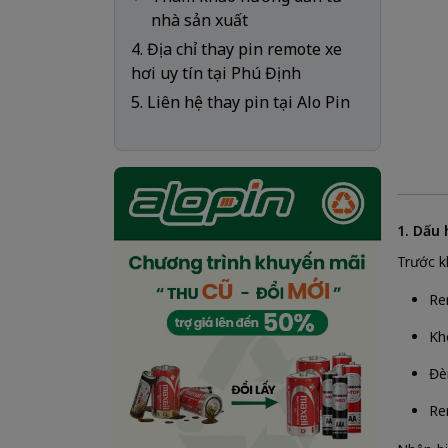
nhà sản xuất
4. Địa chỉ thay pin remote xe
hơi uy tín tại Phú Định
5. Liên hệ thay pin tại Alo Pin
1. Dấu 
Trước k
Re
Kh
Đè
Re