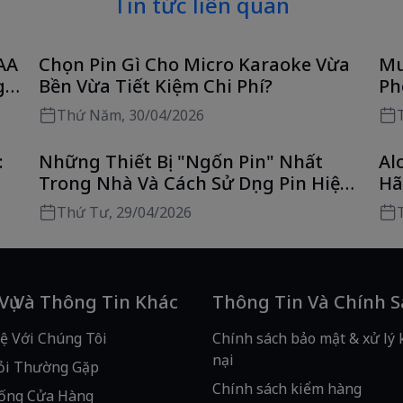
Tin tức liên quan
AA
Chọn Pin Gì Cho Micro Karaoke Vừa
Mu
g
Bền Vừa Tiết Kiệm Chi Phí?
Ph
Ch
Thứ Năm, 30/04/2026
:
Những Thiết Bị "Ngốn Pin" Nhất
Al
Trong Nhà Và Cách Sử Dụng Pin Hiệu
Hã
Quả
H
Thứ Tư, 29/04/2026
 Vụ Và Thông Tin Khác
Thông Tin Và Chính 
ệ Với Chúng Tôi
Chính sách bảo mật & xử lý 
nại
ỏi Thường Gặp
Chính sách kiểm hàng
ống Cửa Hàng