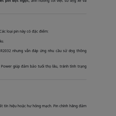
ết pin đột ngột
, ảnh hưởng tới việc sử dụng xe và
 Các loại pin này có đặc điểm:
âu.
R2032 nhưng vẫn đáp ứng nhu cầu sử dụng thông
 Power giúp đảm bảo tuổi thọ lâu, tránh tình trạng
ất tín hiệu hoặc hư hỏng mạch. Pin chính hãng đảm