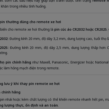
ết sớm các dấu hiệu này giúp bạn tránh được tình trạng
remote h
 khăn trong nhiều tình huống.
i pin thường dùng cho remote xe hơi
 biến cho remote xe hơi thường là
pin cúc áo CR2032 hoặc CR2025
.
2032:
Đường kính 20 mm, độ dày 3,2 mm, dung lượng cao, tuổi thọ l
2025:
Đường kính 20 mm, độ dày 2,5 mm, dung lượng thấp hơn C
ường.
chọn pin chính hãng
như Maxell, Panasonic, Energizer hoặc National
oặc làm hỏng mạch điện trong remote.
g lưu ý khi thay pin remote xe hơi
n chính hãng
 pin nhái hoặc kém chất lượng có thể khiến remote nhanh hết pin, m
ng lượng thực, ổn định và an toàn
.