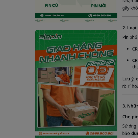
Nhận bi
gây khó
2. Loạ
Pin phổ
CR
CR
th
Lưu ý,
rò rỉ h
3. Nhữn
Chọn pi
Sử dụng
bảo
du