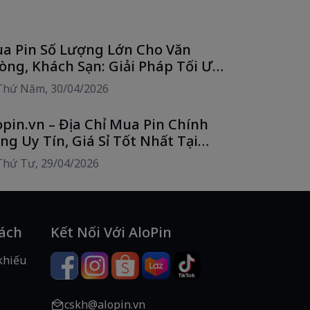
a Pin Số Lượng Lớn Cho Văn
òng, Khách Sạn: Giải Pháp Tối Ưu
i Phí Cùng Alo Pin
Thứ Năm, 30/04/2026
opin.vn – Địa Chỉ Mua Pin Chính
ng Uy Tín, Giá Sỉ Tốt Nhất Tại
CM
Thứ Tư, 29/04/2026
Sách
Kết Nối Với AloPin
khiếu
cskh@alopin.vn