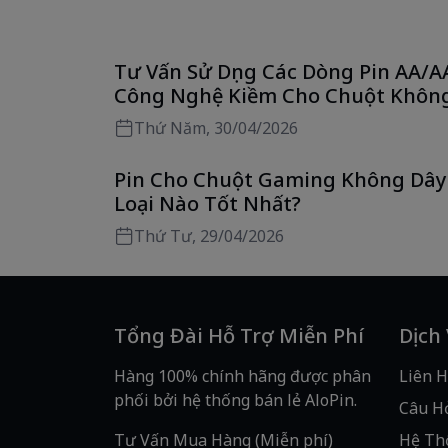
Tư Vấn Sử Dụng Các Dòng Pin AA/A
Công Nghệ Kiềm Cho Chuột Khôn
Dây Tối Ưu Nhất
Thứ Năm, 30/04/2026
Pin Cho Chuột Gaming Không Dây
Loại Nào Tốt Nhất?
Thứ Tư, 29/04/2026
Tổng Đài Hỗ Trợ Miễn Phí
Dịch
Hàng 100% chính hãng được phân
Liên H
phối bởi hệ thống bán lẻ AloPin.
Câu H
Tư Vấn Mua Hàng (Miễn phí)
Hệ Th