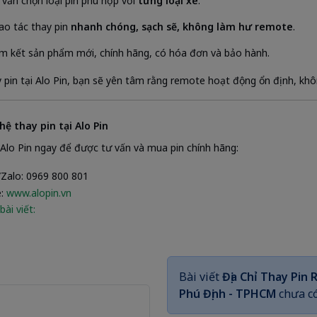
 vấn chọn loại pin phù hợp với
từng loại xe
.
ao tác thay pin
nhanh chóng, sạch sẽ, không làm hư remote
.
m kết sản phẩm mới, chính hãng, có hóa đơn và bảo hành.
y pin tại Alo Pin, bạn sẽ yên tâm rằng remote hoạt động ổn định, không
 hệ thay pin tại Alo Pin
 Alo Pin ngay để được tư vấn và mua pin chính hãng:
/Zalo: 0969 800 801
e:
www.alopin.vn
bài viết:
Bài viết
Địa Chỉ Thay Pin
Phú Định - TPHCM
chưa có