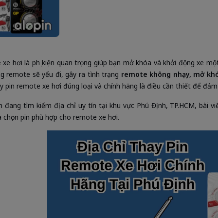
xe hơi là phụ kiện quan trọng giúp bạn mở khóa và khởi động xe một c
ng remote sẽ yếu đi, gây ra tình trạng
remote không nhạy, mở khó
ay pin remote xe hơi đúng loại và chính hãng là điều cần thiết để đả
 đang tìm kiếm địa chỉ uy tín tại khu vực Phú Định, TP.HCM, bài vi
a chọn pin phù hợp cho remote xe hơi.