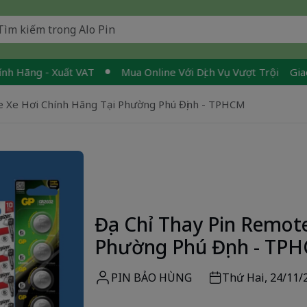
- Xuất VAT
Mua Online Với Dịch Vụ Vượt Trội
Giao Nhanh 
te Xe Hơi Chính Hãng Tại Phường Phú Định - TPHCM
Địa Chỉ Thay Pin Remot
Phường Phú Định - TP
PIN BẢO HÙNG
Thứ Hai, 24/11/