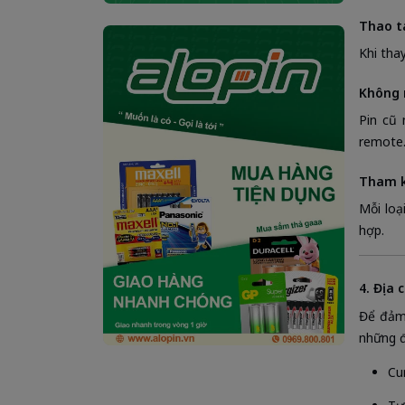
Thao t
Khi tha
Không 
Pin cũ 
remote
Tham k
Mỗi loạ
hợp.
4. Địa 
Để đả
những đ
Cu