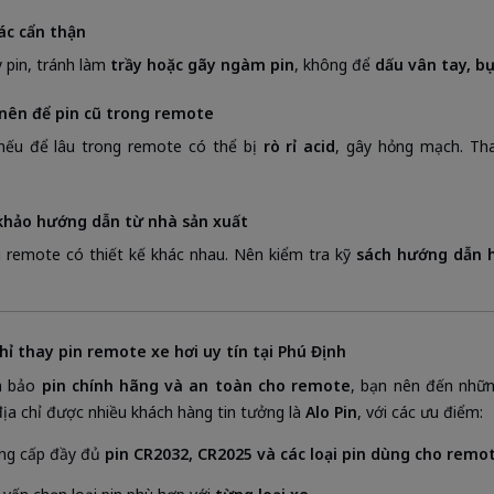
ác cẩn thận
y pin, tránh làm
trầy hoặc gãy ngàm pin
, không để
dấu vân tay, bụ
nên để pin cũ trong remote
nếu để lâu trong remote có thể bị
rò rỉ acid
, gây hỏng mạch. Tha
.
hảo hướng dẫn từ nhà sản xuất
i remote có thiết kế khác nhau. Nên kiểm tra kỹ
sách hướng dẫn h
chỉ thay pin remote xe hơi uy tín tại Phú Định
m bảo
pin chính hãng và an toàn cho remote
, bạn nên đến nhữn
ịa chỉ được nhiều khách hàng tin tưởng là
Alo Pin
, với các ưu điểm:
ng cấp đầy đủ
pin CR2032, CR2025 và các loại pin dùng cho remo