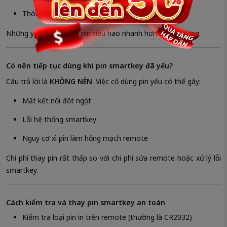
Thói quen để remote trong cốp xe
Những yếu tố này làm pin tiêu hao nhanh hơn bình thường.
Có nên tiếp tục dùng khi pin smartkey đã yếu?
Câu trả lời là
KHÔNG NÊN
. Việc cố dùng pin yếu có thể gây:
Mất kết nối đột ngột
Lỗi hệ thống smartkey
Nguy cơ xì pin làm hỏng mạch remote
Chi phí thay pin rất thấp so với chi phí sửa remote hoặc xử lý lỗi
smartkey.
Cách kiểm tra và thay pin smartkey an toàn
Kiểm tra loại pin in trên remote (thường là CR2032)