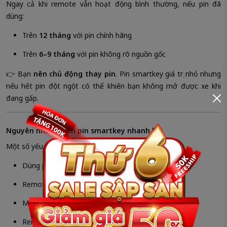
Ngay cả khi remote vẫn hoạt động bình thường, nếu pin đã
dùng:
Trên
12 tháng
với pin chính hãng
Trên
6–9 tháng
với pin không rõ nguồn gốc
👉 Bạn
nên chủ động thay pin
. Pin smartkey giá trị nhỏ nhưng
nếu hết pin đột ngột có thể khiến bạn không mở được xe khi
đang gấp.
Nguyên nhân khiến pin smartkey nhanh hư
Một số yếu tố khiến pin nhanh xuống cấp:
Dùng pin trôi nổi, pin giả
Remote thường xuyên để gần xe
Môi trường nóng, ẩm
Remote bị va đập hoặc vào nước