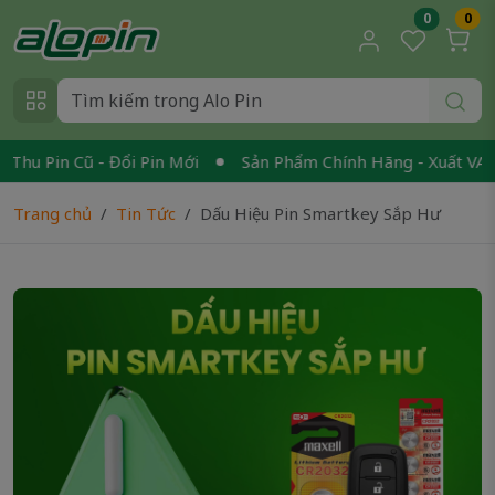
0
0
 Pin Cũ - Đổi Pin Mới
Sản Phẩm Chính Hãng - Xuất VAT
Trang chủ
Tin Tức
Dấu Hiệu Pin Smartkey Sắp Hư