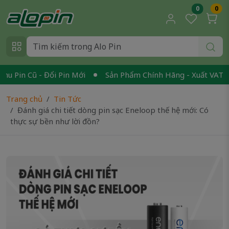
0
0
 - Đổi Pin Mới
Sản Phẩm Chính Hãng - Xuất VAT
Mua On
Trang chủ
Tin Tức
Đánh giá chi tiết dòng pin sạc Eneloop thế hệ mới: Có
thực sự bền như lời đồn?