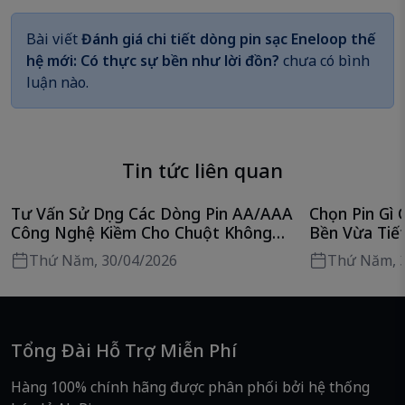
Bài viết
Đánh giá chi tiết dòng pin sạc Eneloop thế
hệ mới: Có thực sự bền như lời đồn?
chưa có bình
luận nào.
Tin tức liên quan
Tư Vấn Sử Dụng Các Dòng Pin AA/AAA
Chọn Pin Gì
Công Nghệ Kiềm Cho Chuột Không
Bền Vừa Tiết
Dây Tối Ưu Nhất
Thứ Năm, 30/04/2026
Thứ Năm, 
Tổng Đài Hỗ Trợ Miễn Phí
Hàng 100% chính hãng được phân phối bởi hệ thống