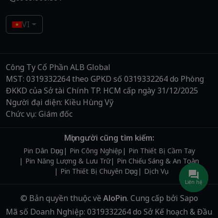
VI
Công Ty Cổ Phần ALB Global
MST: 0319332264 theo GPKD số 0319332264 do Phòng
ĐKKD của Sở tài Chính TP. HCM cấp ngày 31/12/2025
Người đại diện: Kiều Hùng Vỹ
Chức vụ: Giám đốc
Mọi người cũng tìm kiếm:
Pin Dân Dụng
Pin Công Nghiệp
Pin Thiết Bị Cầm Tay
Pin Năng Lượng & Lưu Trữ
Pin Chiếu Sáng & An Toàn
Pin Thiết Bị Chuyên Dụng
Dịch Vụ
Liên hệ
© Bản quyền thuộc về
AloPin
.
Cung cấp bởi
Sapo
Mã số Doanh Nghiệp: 0319332264 do Sở Kế hoạch & Đầu