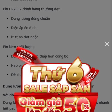
Pin CR2032 chính hãng thường đạt:
Dung lượng đúng chuẩn
Điện áp ổn định
Ít tụt áp đột ngột
Pin kém chất lượng:
Dung lượng thực thấp hơn công bố
Hao pin nhanh
Dễ chảy nước
Dung lượng pin CR ảnh hưởng thế nào đến thiết bị?
Với đồng hồ
Dung lượng pin thấp → đồng hồ chạy chậm, kim nhảy sai, nhanh
hết pin.