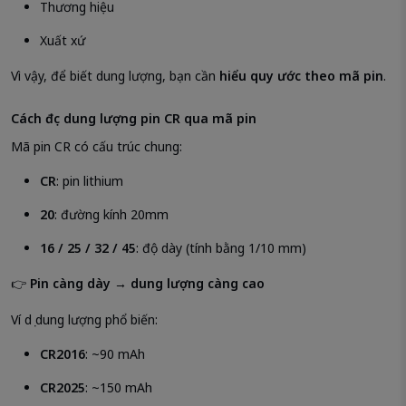
Thương hiệu
Xuất xứ
Vì vậy, để biết dung lượng, bạn cần
hiểu quy ước theo mã pin
.
Cách đọc dung lượng pin CR qua mã pin
Mã pin CR có cấu trúc chung:
CR
: pin lithium
20
: đường kính 20mm
16 / 25 / 32 / 45
: độ dày (tính bằng 1/10 mm)
👉
Pin càng dày → dung lượng càng cao
Ví dụ dung lượng phổ biến:
CR2016
: ~90 mAh
CR2025
: ~150 mAh