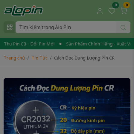
0
0
 Pin Cũ - Đổi Pin Mới
Sản Phẩm Chính Hãng - Xuất VAT
Trang chủ
Tin Tức
Cách Đọc Dung Lượng Pin CR