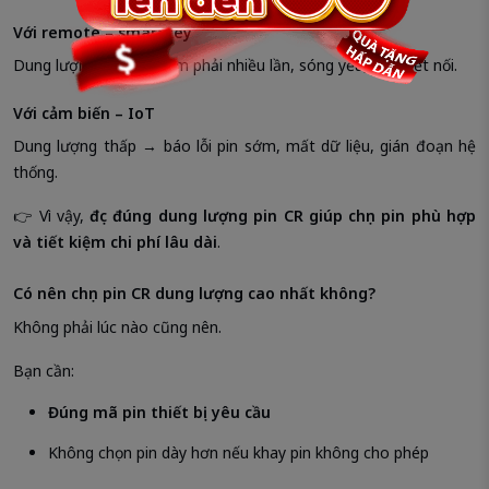
Với remote – smartkey
Dung lượng thấp → bấm phải nhiều lần, sóng yếu, mất kết nối.
Với cảm biến – IoT
Dung lượng thấp → báo lỗi pin sớm, mất dữ liệu, gián đoạn hệ
thống.
👉 Vì vậy,
đọc đúng dung lượng pin CR giúp chọn pin phù hợp
và tiết kiệm chi phí lâu dài
.
Có nên chọn pin CR dung lượng cao nhất không?
Không phải lúc nào cũng nên.
Bạn cần:
Đúng mã pin thiết bị yêu cầu
Không chọn pin dày hơn nếu khay pin không cho phép