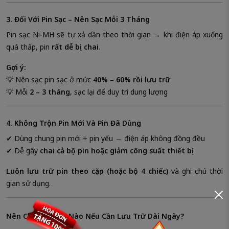
3. Đối Với Pin Sạc – Nên Sạc Mỗi 3 Tháng
Pin sạc Ni-MH sẽ tự xả dần theo thời gian → khi điện áp xuống
quá thấp, pin
rất dễ bị chai
.
Gợi ý:
💡 Nên sạc pin sạc ở mức
40% – 60% rồi lưu trữ
💡 Mỗi
2 – 3 tháng
, sạc lại để duy trì dung lượng
4. Không Trộn Pin Mới Và Pin Đã Dùng
✔ Dùng chung pin mới + pin yếu → điện áp không đồng đều
✔ Dễ gây
chai cả bộ pin hoặc giảm công suất thiết bị
Luôn lưu trữ pin theo cặp (hoặc bộ 4 chiếc)
và ghi chú thời
gian sử dụng.
Nên Chọn Loại Pin Nào Nếu Cần Lưu Trữ Dài Ngày?