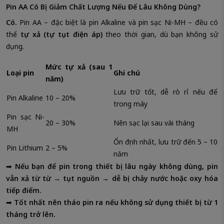
Pin AA Có Bị Giảm Chất Lượng Nếu Để Lâu Không Dùng?
Có.
Pin AA – đặc biệt là pin Alkaline và pin sạc Ni-MH – đều có
thể
tự xả (tự tụt điện áp)
theo thời gian, dù bạn không sử
dụng.
Mức tự xả (sau 1
Loại pin
Ghi chú
năm)
Lưu trữ tốt, dễ rò rỉ nếu để
Pin Alkaline
10 – 20%
trong máy
Pin sạc Ni-
20 – 30%
Nên sạc lại sau vài tháng
MH
Ổn định nhất, lưu trữ đến 5 – 10
Pin Lithium
2 – 5%
năm
➡
Nếu bạn để pin trong thiết bị lâu ngày không dùng, pin
vẫn xả từ từ → tụt nguồn → dễ bị chảy nước hoặc oxy hóa
tiếp điểm.
➡
Tốt nhất nên tháo pin ra nếu không sử dụng thiết bị từ 1
tháng trở lên.