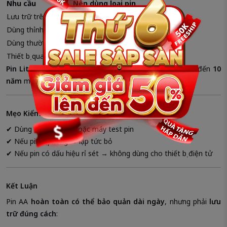
Nhu cầu
Nên dùng loại pin
Lưu trữ trên 1 năm
Pin Lithium AA
Dùng thỉnh thoảng
Pin Alkaline chính hãng
Dùng thường xuyên
Pin sạc Eneloop / GP ReCyko
Thiết bị quan trọng
Pin Alkaline Maxell / Energizer
Pin Lithium AA
(như Energizer Lithium) có thể bảo quản đến
10
năm
mà hầu như không tụt nguồn.
Mẹo Kiểm Tra Pin Sau Thời Gian Dài Không Dùng
✔ Dùng đồng hồ đo hoặc máy test pin
✔ Nếu pin bị phồng → lập tức bỏ
✔ Nếu pin có dấu hiệu rỉ sét → không dùng cho thiết bị điện tử
Kết Luận
Pin AA
hoàn toàn có thể bảo quản dài ngày
, nhưng phải
lưu
trữ đúng cách
: