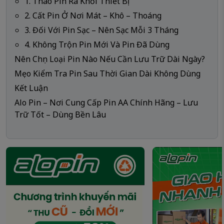
1. Tháo Pin Ra Khỏi Thiết Bị
2. Cất Pin Ở Nơi Mát – Khô – Thoáng
3. Đối Với Pin Sạc – Nên Sạc Mỗi 3 Tháng
4. Không Trộn Pin Mới Và Pin Đã Dùng
Nên Chọn Loại Pin Nào Nếu Cần Lưu Trữ Dài Ngày?
Mẹo Kiểm Tra Pin Sau Thời Gian Dài Không Dùng
Kết Luận
Alo Pin – Nơi Cung Cấp Pin AA Chính Hãng – Lưu
Trữ Tốt – Dùng Bền Lâu