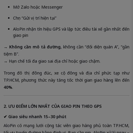
Mở Zalo hoặc Messenger
Chọn “Gửi vị trí hiện tại”
AloPin nhận tín hiệu GPS và lập tức điều tài xế gần nhất đến
giao pin
→
Không cần mô tả đường
, không cần “đối diện quán A”, “gần
tiệm B”.
→ Hạn chế tối đa giao sai địa chỉ hoặc giao chậm.
Trong đô thị đông đúc, xe cộ đông và địa chỉ phức tạp như
TP.HCM, phương thức này tăng tốc thời gian giao hàng lên đến
40%
.
2. ƯU ĐIỂM LỚN NHẤT CỦA GIAO PIN THEO GPS
✔ Giao siêu nhanh 15–30 phút
AloPin có mạng lưới cộng tác viên giao hàng phủ toàn TP.HCM,
tối ưu tuyến đường bằng định vị. Bạn cần pin, AloPin xử lý ngay –