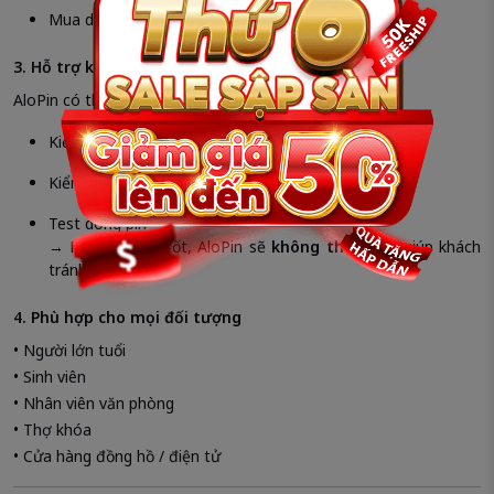
Mua dành cho cửa hàng–thợ khóa
3. Hỗ trợ kiểm tra pin tận nơi
AloPin có thể hỗ trợ:
Kiểm tra remote
Kiểm tra lỗi thiết bị
Test dòng pin
→ Nếu pin còn tốt, AloPin sẽ
không thay phí
, giúp khách
tránh lãng phí.
4. Phù hợp cho mọi đối tượng
• Người lớn tuổi
• Sinh viên
• Nhân viên văn phòng
• Thợ khóa
• Cửa hàng đồng hồ / điện tử