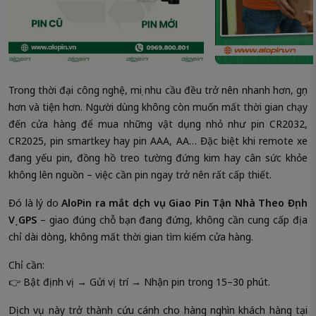
Trong thời đại công nghệ, mọi nhu cầu đều trở nên nhanh hơn, gọn
hơn và tiện hơn. Người dùng không còn muốn mất thời gian chạy
đến cửa hàng để mua những vật dụng nhỏ như pin CR2032,
CR2025, pin smartkey hay pin AAA, AA… Đặc biệt khi remote xe
đang yếu pin, đồng hồ treo tường đứng kim hay cân sức khỏe
không lên nguồn – việc cần pin ngay trở nên rất cấp thiết.
Đó là lý do
AloPin ra mắt dịch vụ Giao Pin Tận Nhà Theo Định
Vị GPS
– giao đúng chỗ bạn đang đứng, không cần cung cấp địa
chỉ dài dòng, không mất thời gian tìm kiếm cửa hàng.
Chỉ cần:
👉 Bật định vị → Gửi vị trí → Nhận pin trong 15–30 phút.
Dịch vụ này trở thành cứu cánh cho hàng nghìn khách hàng tại