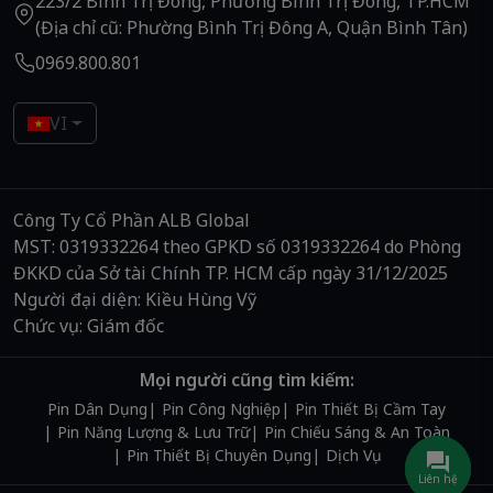
223/2 Bình Trị Đông, Phường Bình Trị Đông, TP.HCM
(Địa chỉ cũ: Phường Bình Trị Đông A, Quận Bình Tân)
0969.800.801
VI
Công Ty Cổ Phần ALB Global
MST: 0319332264 theo GPKD số 0319332264 do Phòng
ĐKKD của Sở tài Chính TP. HCM cấp ngày 31/12/2025
Người đại diện: Kiều Hùng Vỹ
Chức vụ: Giám đốc
Mọi người cũng tìm kiếm:
Pin Dân Dụng
Pin Công Nghiệp
Pin Thiết Bị Cầm Tay
Pin Năng Lượng & Lưu Trữ
Pin Chiếu Sáng & An Toàn
Pin Thiết Bị Chuyên Dụng
Dịch Vụ
Liên hệ