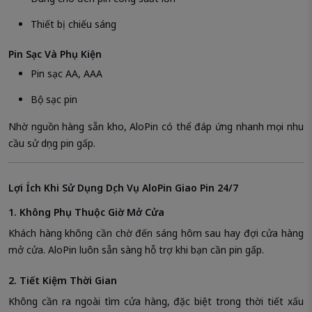
Thiết bị chiếu sáng
Pin Sạc Và Phụ Kiện
Pin sạc AA, AAA
Bộ sạc pin
Nhờ nguồn hàng sẵn kho, AloPin có thể đáp ứng nhanh mọi nhu
cầu sử dụng pin gấp.
Lợi Ích Khi Sử Dụng Dịch Vụ AloPin Giao Pin 24/7
1. Không Phụ Thuộc Giờ Mở Cửa
Khách hàng không cần chờ đến sáng hôm sau hay đợi cửa hàng
mở cửa. AloPin luôn sẵn sàng hỗ trợ khi bạn cần pin gấp.
2. Tiết Kiệm Thời Gian
Không cần ra ngoài tìm cửa hàng, đặc biệt trong thời tiết xấu