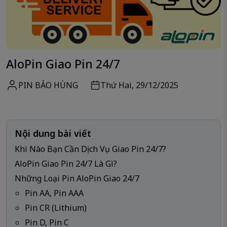
AloPin Giao Pin 24/7
PIN BẢO HÙNG
Thứ Hai, 29/12/2025
Nội dung bài viết
Khi Nào Bạn Cần Dịch Vụ Giao Pin 24/7?
AloPin Giao Pin 24/7 Là Gì?
Những Loại Pin AloPin Giao 24/7
Pin AA, Pin AAA
Pin CR (Lithium)
Pin D, Pin C