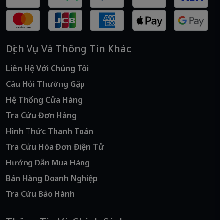
Dịch Vụ Và Thông Tin Khác
Liên Hệ Với Chúng Tôi
Câu Hỏi Thường Gặp
Hệ Thống Cửa Hàng
Tra Cứu Đơn Hàng
Hình Thức Thanh Toán
Tra Cứu Hóa Đơn Điện Tử
Hướng Dẫn Mua Hàng
Bán Hàng Doanh Nghiệp
Tra Cứu Bảo Hành