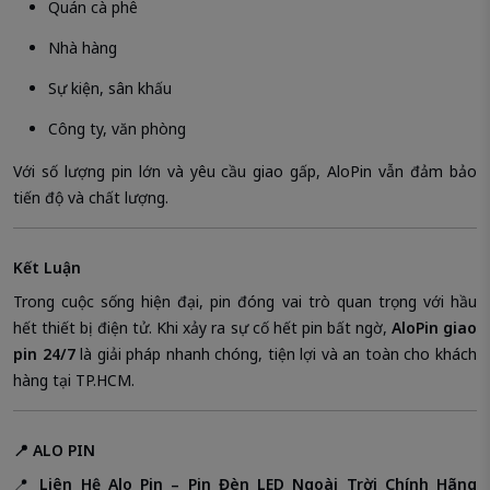
Quán cà phê
Nhà hàng
Sự kiện, sân khấu
Công ty, văn phòng
Với số lượng pin lớn và yêu cầu giao gấp, AloPin vẫn đảm bảo
tiến độ và chất lượng.
Kết Luận
Trong cuộc sống hiện đại, pin đóng vai trò quan trọng với hầu
hết thiết bị điện tử. Khi xảy ra sự cố hết pin bất ngờ,
AloPin giao
pin 24/7
là giải pháp nhanh chóng, tiện lợi và an toàn cho khách
hàng tại TP.HCM.
📍 ALO PIN
📍
Liên Hệ Alo Pin – Pin Đèn LED Ngoài Trời Chính Hãng