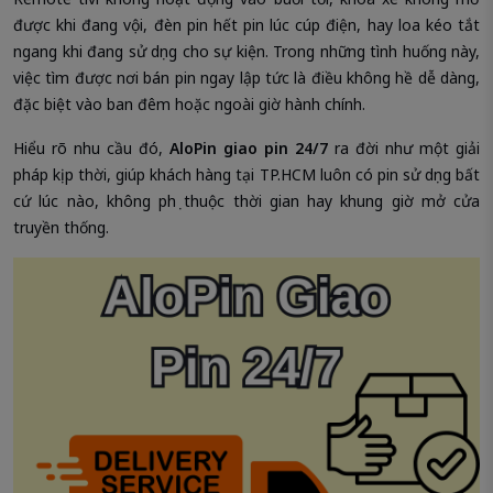
được khi đang vội, đèn pin hết pin lúc cúp điện, hay loa kéo tắt
ngang khi đang sử dụng cho sự kiện. Trong những tình huống này,
việc tìm được nơi bán pin ngay lập tức là điều không hề dễ dàng,
đặc biệt vào ban đêm hoặc ngoài giờ hành chính.
Hiểu rõ nhu cầu đó,
AloPin giao pin 24/7
ra đời như một giải
pháp kịp thời, giúp khách hàng tại TP.HCM luôn có pin sử dụng bất
cứ lúc nào, không phụ thuộc thời gian hay khung giờ mở cửa
truyền thống.