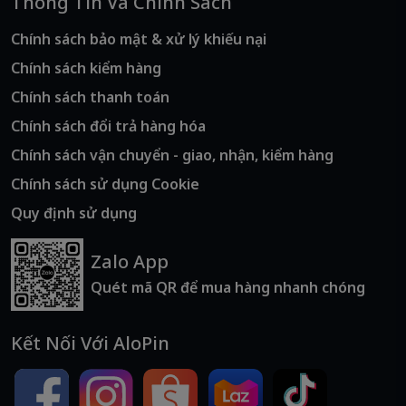
Thông Tin Và Chính Sách
Chính sách bảo mật & xử lý khiếu nại
Chính sách kiểm hàng
Chính sách thanh toán
Chính sách đổi trả hàng hóa
Chính sách vận chuyển - giao, nhận, kiểm hàng
Chính sách sử dụng Cookie
Quy định sử dụng
Zalo App
Quét mã QR để mua hàng nhanh chóng
Kết Nối Với AloPin